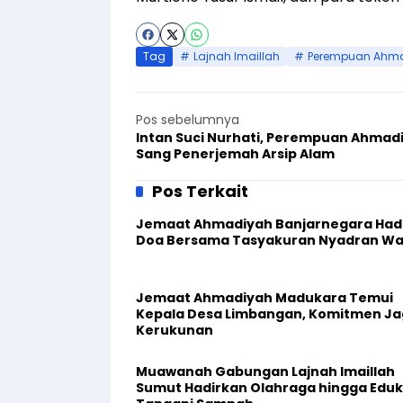
Tag
Lajnah Imaillah
Perempuan Ahm
Pos sebelumnya
Intan Suci Nurhati, Perempuan Ahmad
Sang Penerjemah Arsip Alam
Pos Terkait
Jemaat Ahmadiyah Banjarnegara Hadi
Doa Bersama Tasyakuran Nyadran W
Jemaat Ahmadiyah Madukara Temui
Kepala Desa Limbangan, Komitmen J
Kerukunan
Muawanah Gabungan Lajnah Imaillah
Sumut Hadirkan Olahraga hingga Eduk