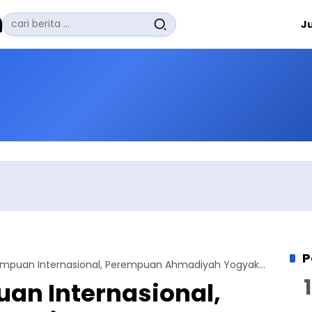
Pencarian
J
untuk:
#
Zuhairi Misrawi
#
Zoom
#
Zero Waste
#
Zaki Firdaus
#
Zafrullah Ahmad Pontoh
No Recent Searches Yet.
P
Hari Perempuan Internasional, Perempuan Ahmadiyah Yogyakarta Dukung Gerakan Anti Kekerasan Terhadap Perempuan
an Internasional,