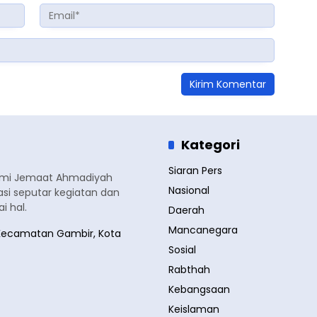
Kategori
Siaran Pers
smi Jemaat Ahmadiyah
Nasional
si seputar kegiatan dan
 hal.
Daerah
Mancanegara
a, Kecamatan Gambir, Kota
Sosial
Rabthah
Kebangsaan
Keislaman