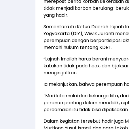
merepost berita korban kekerasan da
tidak menjadi korban berulang-berula
yang hadir.
Sementara itu Ketua Daerah Lajnah 
Yogyakarta (DIY), Wiwik Julianti me
perempuan dengan berpartisipasi akt
memahi hukum tentang KDRT.
“Lajnah Imailah harus berani menyuarak
katakan tidak pada hoax, dan bijaksan
mengingatkan.
Ia melanjutkan, bahwa perempuan h
“Mari kita mulai dari keluarga kita, d
peranan penting dalam mendidik, ci
perdamaian itu tidak bisa dipaksakan 
Dalam kegiatan tersebut hadir juga 
Murtiono Yusuf Ismail, dan para toko