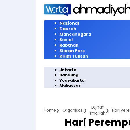
Langsung
ke
konten
Nasional
Daerah
Mancanegara
Sosial
Rabthah
Siaran Pers
Kirim Tulisan
Jakarta
Bandung
Yogyakarta
Makassar
Lajnah
Home
Organisasi
Imaillah
Hari Perempu