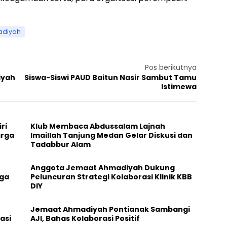
adiyah
Pos berikutnya
iyah
Siswa-Siswi PAUD Baitun Nasir Sambut Tamu
Istimewa
ri
Klub Membaca Abdussalam Lajnah
arga
Imaillah Tanjung Medan Gelar Diskusi dan
Tadabbur Alam
Anggota Jemaat Ahmadiyah Dukung
aga
Peluncuran Strategi Kolaborasi Klinik KBB
DIY
Jemaat Ahmadiyah Pontianak Sambangi
asi
AJI, Bahas Kolaborasi Positif