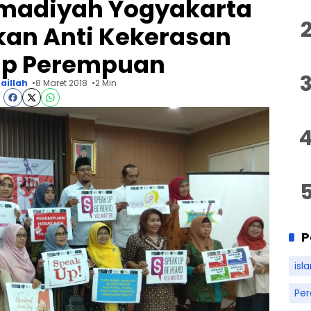
madiyah Yogyakarta
an Anti Kekerasan
ap Perempuan
aillah
8 Maret 2018
2 Min
P
isl
Pe