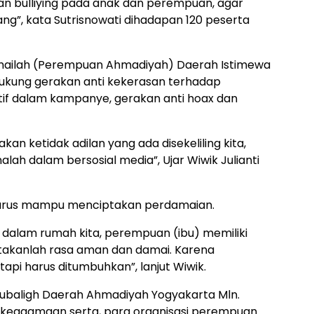
n bulliying pada anak dan perempuan, agar
ng”, kata Sutrisnowati dihadapan 120 peserta
Imailah (Perempuan Ahmadiyah) Daerah Istimewa
ndukung gerakan anti kekerasan terhadap
if dalam kampanye, gerakan anti hoax dan
an ketidak adilan yang ada disekeliling kita,
alah dalam bersosial media”, Ujar Wiwik Julianti
arus mampu menciptakan perdamaian.
ari dalam rumah kita, perempuan (ibu) memiliki
ptakanlah rasa aman dan damai. Karena
tapi harus ditumbuhkan”, lanjut Wiwik.
Mubaligh Daerah Ahmadiyah Yogyakarta Mln.
h keagamaan serta, para organisasi perempuan.