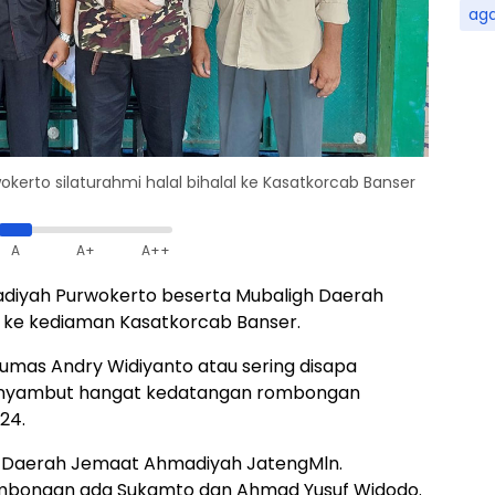
ag
rto silaturahmi halal bihalal ke Kasatkorcab Banser
A
A+
A++
iyah Purwokerto beserta Mubaligh Daerah
 ke kediaman Kasatkorcab Banser.
mas Andry Widiyanto atau sering disapa
enyambut hangat kedatangan rombongan
24.
h Daerah Jemaat Ahmadiyah JatengMln.
ombongan ada Sukamto dan Ahmad Yusuf Widodo.