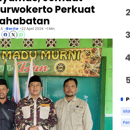
urwokerto Perkuat
sahabatan
 A
Berita
22 April 2024
1 Min
P
isl
Pe