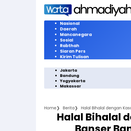
Langsung
ke
konten
Nasional
Daerah
Mancanegara
Sosial
Rabthah
Siaran Pers
Kirim Tulisan
Jakarta
Bandung
Yogyakarta
Makassar
Home
Berita
Halal Bihalal
Banser Ba