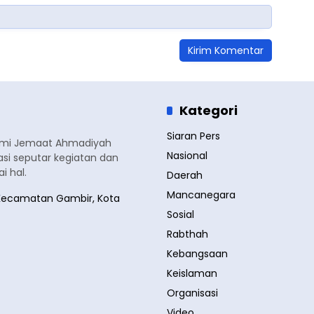
Kategori
Siaran Pers
smi Jemaat Ahmadiyah
Nasional
si seputar kegiatan dan
 hal.
Daerah
Mancanegara
a, Kecamatan Gambir, Kota
Sosial
Rabthah
Kebangsaan
Keislaman
Organisasi
Video