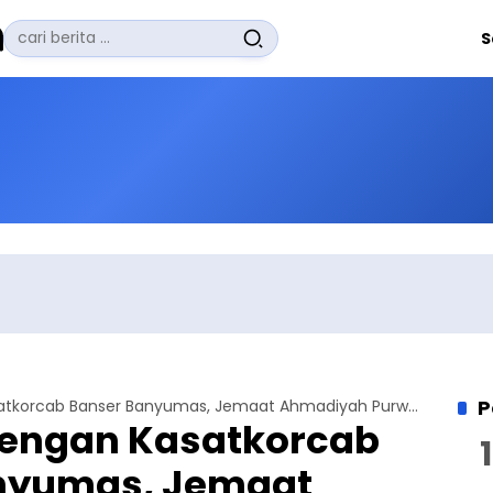
Pencarian
S
untuk:
#
Zuhairi Misrawi
#
Zoom
#
Zero Waste
#
Zaki Firdaus
#
Zafrullah Ahmad Pontoh
No Recent Searches Yet.
P
Halal Bihalal dengan Kasatkorcab Banser Banyumas, Jemaat Ahmadiyah Purwokerto Perkuat Persahabatan
 dengan Kasatkorcab
nyumas, Jemaat