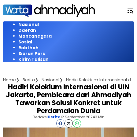
Langsung
ke
konten
Nasional
Daerah
Mancanegara
Sosial
Rabthah
Siaran Pers
Kirim Tulisan
Home
Berita
Nasional
Hadiri Kolokium Internasional di UIN Jakarta, Pembicara dari Ahmadiyah Tawarkan Solusi Konkret untuk Perdamaian Dunia
Hadiri Kolokium Internasional di UIN
Jakarta, Pembicara dari Ahmadiyah
Tawarkan Solusi Konkret untuk
Perdamaian Dunia
Redaksi
Berita
12 September 2024
3 Min