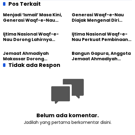
Hadirkan Pembicara dari
Kelurahan
Pos Terkait
Ahmadiyah dan Berbagai
Negara
Menjadi ‘Ismail’ Masa Kini,
Generasi Waqf-e-Nau
Generasi Waqf-e-Nau
Diajak Mengenal Diri
Diajak Hidup untuk
Sebelum Mengubah
Pengabdian
Dunia
Ijtima Nasional Waqf-e-
Ijtima Nasional Waqf-e-
Nau Dorong Lahirnya
Nau Perkuat Pembinaan
Generasi Pengkhidmat
Calon Pemimpin Jemaat
yang Militan
Masa Depan
Jemaat Ahmadiyah
Bangun Gapura, Anggota
Makassar Dorong
Jemaat Ahmadiyah
Kesadaran Lingkungan
Tidak ada Respon
Madukara dan Warga
Lewat Edukasi Ekoteologi
Sambut HUT RI ke-81
Belum ada komentar.
Jadilah yang pertama berkomentar disini.