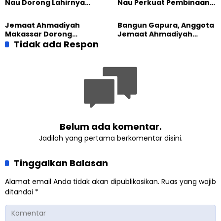
Nau Dorong Lahirnya
Nau Perkuat Pembinaan
Generasi Pengkhidmat
Calon Pemimpin Jemaat
yang Militan
Masa Depan
Jemaat Ahmadiyah
Bangun Gapura, Anggota
Makassar Dorong
Jemaat Ahmadiyah
Kesadaran Lingkungan
Tidak ada Respon
Madukara dan Warga
Lewat Edukasi Ekoteologi
Sambut HUT RI ke-81
Belum ada komentar.
Jadilah yang pertama berkomentar disini.
Tinggalkan Balasan
Alamat email Anda tidak akan dipublikasikan.
Ruas yang wajib
ditandai
*