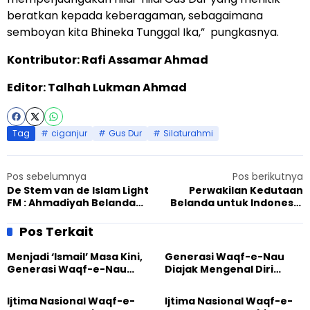
beratkan kepada keberagaman, sebagaimana
semboyan kita Bhineka Tunggal Ika,” pungkasnya.
Kontributor: Rafi Assamar Ahmad
Editor: Talhah Lukman Ahmad
Tag
ciganjur
Gus Dur
Silaturahmi
Pos sebelumnya
Pos berikutnya
De Stem van de Islam Light
Perwakilan Kedutaan
FM : Ahmadiyah Belanda
Belanda untuk Indonesia
Luncurkan Stasiun Radio
Kunjungi Markaz JAI, Ini
Islam
Tujuannya
Pos Terkait
Menjadi ‘Ismail’ Masa Kini,
Generasi Waqf-e-Nau
Generasi Waqf-e-Nau
Diajak Mengenal Diri
Diajak Hidup untuk
Sebelum Mengubah
Pengabdian
Dunia
Ijtima Nasional Waqf-e-
Ijtima Nasional Waqf-e-