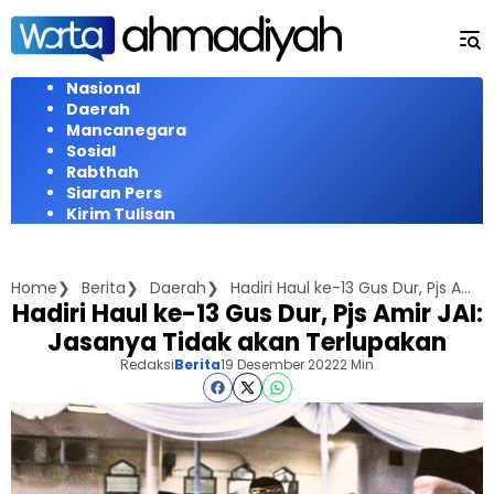
Langsung
ke
konten
Nasional
Daerah
Mancanegara
Sosial
Rabthah
Siaran Pers
Kirim Tulisan
Home
Berita
Daerah
Hadiri Haul ke-13 Gus Dur, Pjs Amir JAI: Jasanya Tidak akan Terlupakan
Hadiri Haul ke-13 Gus Dur, Pjs Amir JAI:
Jasanya Tidak akan Terlupakan
Redaksi
Berita
19 Desember 2022
2 Min