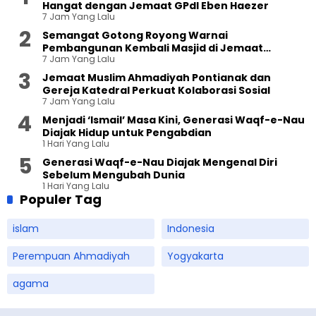
Hangat dengan Jemaat GPdI Eben Haezer
7 Jam Yang Lalu
Semangat Gotong Royong Warnai
Pembangunan Kembali Masjid di Jemaat
7 Jam Yang Lalu
Ahmadiyah Sukapura
Jemaat Muslim Ahmadiyah Pontianak dan
Gereja Katedral Perkuat Kolaborasi Sosial
7 Jam Yang Lalu
Menjadi ‘Ismail’ Masa Kini, Generasi Waqf-e-Nau
Diajak Hidup untuk Pengabdian
1 Hari Yang Lalu
Generasi Waqf-e-Nau Diajak Mengenal Diri
Sebelum Mengubah Dunia
1 Hari Yang Lalu
Populer Tag
islam
Indonesia
Perempuan Ahmadiyah
Yogyakarta
agama