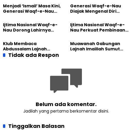
Menjadi ‘Ismail’ Masa Kini,
Generasi Waqf-e-Nau
Generasi Waqf-e-Nau
Diajak Mengenal Diri
Diajak Hidup untuk
Sebelum Mengubah
Pengabdian
Dunia
Ijtima Nasional Waqf-e-
Ijtima Nasional Waqf-e-
Nau Dorong Lahirnya
Nau Perkuat Pembinaan
Generasi Pengkhidmat
Calon Pemimpin Jemaat
yang Militan
Masa Depan
Klub Membaca
Muawanah Gabungan
Abdussalam Lajnah
Lajnah Imaillah Sumut
Imaillah Tanjung Medan
Tidak ada Respon
Hadirkan Olahraga
Gelar Diskusi dan
hingga Edukasi Tangani
Tadabbur Alam
Sampah
Belum ada komentar.
Jadilah yang pertama berkomentar disini.
Tinggalkan Balasan