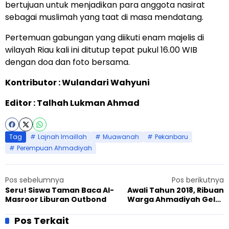
bertujuan untuk menjadikan para anggota nasirat
sebagai muslimah yang taat di masa mendatang.
Pertemuan gabungan yang diikuti enam majelis di
wilayah Riau kali ini ditutup tepat pukul 16.00 WIB
dengan doa dan foto bersama.
Kontributor : Wulandari Wahyuni
Editor : Talhah Lukman Ahmad
Tag
Lajnah Imaillah
Muawanah
Pekanbaru
Perempuan Ahmadiyah
Pos sebelumnya
Pos berikutnya
Seru! Siswa Taman Baca Al-
Awali Tahun 2018, Ribuan
Masroor Liburan Outbond
Warga Ahmadiyah Gelar
Aksi Clean The City
Pos Terkait