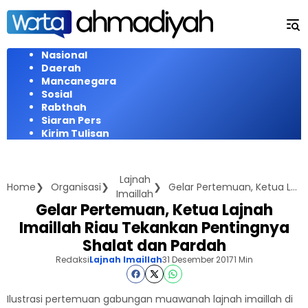
Langsung
ke
konten
Nasional
Daerah
Mancanegara
Sosial
Rabthah
Siaran Pers
Kirim Tulisan
Lajnah
Home
Organisasi
Gelar Pertemuan, Ketua Lajnah Imaillah Riau Tekankan Pentingnya Shalat dan Pardah
Imaillah
Gelar Pertemuan, Ketua Lajnah
Imaillah Riau Tekankan Pentingnya
Shalat dan Pardah
Redaksi
Lajnah Imaillah
31 Desember 2017
1 Min
Ilustrasi pertemuan gabungan muawanah lajnah imaillah di