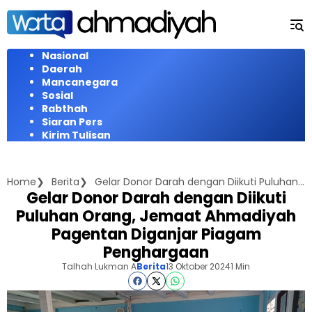
Langsung
ke
konten
Nasional
Daerah
Mancanegara
Sosial
Rabthah
Siaran Pers
Kirim Tulisan
Home
Berita
Gelar Donor Darah dengan Diikuti Puluhan Orang, Jemaat Ahmadiyah Pagentan Diganjar Piagam Penghargaan
Gelar Donor Darah dengan Diikuti
Puluhan Orang, Jemaat Ahmadiyah
Pagentan Diganjar Piagam
Penghargaan
Talhah Lukman A
Berita
13 Oktober 2024
1 Min