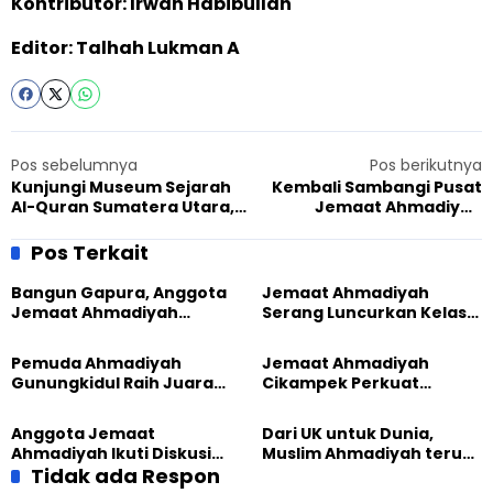
Kontributor: Irwan Habibullah
Editor: Talhah Lukman A
Pos sebelumnya
Pos berikutnya
Kunjungi Museum Sejarah
Kembali Sambangi Pusat
Al-Quran Sumatera Utara,
Jemaat Ahmadiyah
Jemaat Ahmadiyah Medan
Indonesia, Ketua Himpunan
Kenalkan Program
Perbandingan Studi Agama
Pos Terkait
Terjemahan Al-Quran ke
UIN Saizu Rasakan Nilai
Berbagai Bahasa
Keislaman yang Kuat
Bangun Gapura, Anggota
Jemaat Ahmadiyah
Jemaat Ahmadiyah
Serang Luncurkan Kelas
Madukara dan Warga
Tatar, Fokus Cetak
Sambut HUT RI ke-81
Generasi Unggul
Pemuda Ahmadiyah
Jemaat Ahmadiyah
Gunungkidul Raih Juara
Cikampek Perkuat
Lomba Video Literasi 2026
Komitmen Bangun Masjid
Lewat Pengajian
Anggota Jemaat
Dari UK untuk Dunia,
Gabungan
Ahmadiyah Ikuti Diskusi
Muslim Ahmadiyah terus
Pluralisme di Yogyakarta
Tidak ada Respon
perkuat Persaudaraan