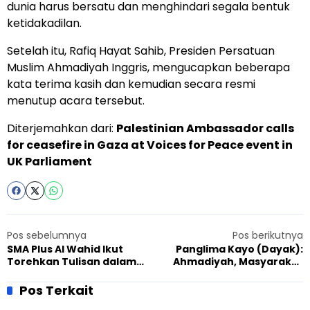
dunia harus bersatu dan menghindari segala bentuk
ketidakadilan.
Setelah itu, Rafiq Hayat Sahib, Presiden Persatuan
Muslim Ahmadiyah Inggris, mengucapkan beberapa
kata terima kasih dan kemudian secara resmi
menutup acara tersebut.
Diterjemahkan dari:
Palestinian Ambassador calls
for ceasefire in Gaza at Voices for Peace event in
UK Parliament
Pos sebelumnya
Pos berikutnya
SMA Plus Al Wahid Ikut
Panglima Kayo (Dayak):
Torehkan Tulisan dalam
Ahmadiyah, Masyarakat
Buku Pelajar Se-Kabupaten
Yang Toleran
Tasikmalaya
Pos Terkait