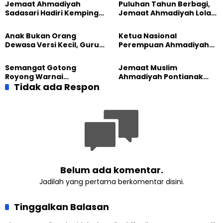
Jemaat Ahmadiyah
Puluhan Tahun Berbagi,
Sadasari Hadiri Kemping
Jemaat Ahmadiyah Lolak
Pemuda Lintas Agama di
Kembali Salurkan
Majalengka
Sembako kepada Warga
Anak Bukan Orang
Ketua Nasional
Dewasa Versi Kecil, Guru
Perempuan Ahmadiyah
Besar UT Kenalkan Model
Indonesia Raih Gelar Guru
Pendidikan BERLIAN
Besar Universitas
Semangat Gotong
Jemaat Muslim
Terbuka
Royong Warnai
Ahmadiyah Pontianak
Pembangunan Kembali
Tidak ada Respon
dan Gereja Katedral
Masjid di Jemaat
Perkuat Kolaborasi Sosial
Ahmadiyah Sukapura
Belum ada komentar.
Jadilah yang pertama berkomentar disini.
Tinggalkan Balasan