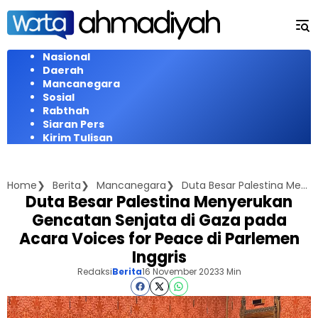
Langsung
ke
konten
Nasional
Daerah
Mancanegara
Sosial
Rabthah
Siaran Pers
Kirim Tulisan
Home
Berita
Mancanegara
Duta Besar Palestina Menyerukan Gencatan Senjata di Gaza pada Acara Voices for Peace di Parlemen Inggris
Duta Besar Palestina Menyerukan
Gencatan Senjata di Gaza pada
Acara Voices for Peace di Parlemen
Inggris
Redaksi
Berita
16 November 2023
3 Min