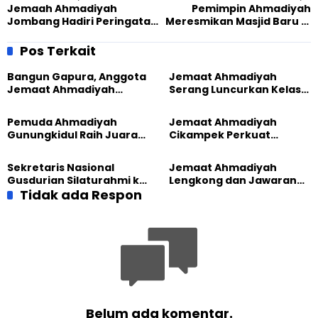
Jemaah Ahmadiyah
Pemimpin Ahmadiyah
Jombang Hadiri Peringatan
Meresmikan Masjid Baru di
Hari Pancasila
Philadelphia, USA.
Pos Terkait
Bangun Gapura, Anggota
Jemaat Ahmadiyah
Jemaat Ahmadiyah
Serang Luncurkan Kelas
Madukara dan Warga
Tatar, Fokus Cetak
Sambut HUT RI ke-81
Generasi Unggul
Pemuda Ahmadiyah
Jemaat Ahmadiyah
Gunungkidul Raih Juara
Cikampek Perkuat
Lomba Video Literasi 2026
Komitmen Bangun Masjid
Lewat Pengajian
Sekretaris Nasional
Jemaat Ahmadiyah
Gabungan
Gusdurian Silaturahmi ke
Lengkong dan Jawaran
Jemaat Ahmadiyah
Tidak ada Respon
Gelar Wisata Tarbiyat di
Singaparna, Perkuat Nilai
Telaga Menjer
Kemanusiaan
Belum ada komentar.