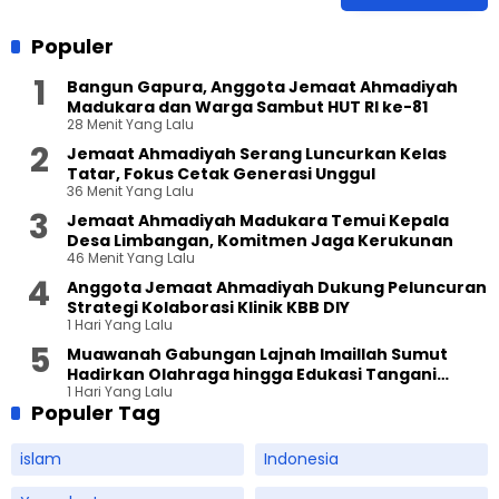
Populer
Bangun Gapura, Anggota Jemaat Ahmadiyah
Madukara dan Warga Sambut HUT RI ke-81
28 Menit Yang Lalu
Jemaat Ahmadiyah Serang Luncurkan Kelas
Tatar, Fokus Cetak Generasi Unggul
36 Menit Yang Lalu
Jemaat Ahmadiyah Madukara Temui Kepala
Desa Limbangan, Komitmen Jaga Kerukunan
46 Menit Yang Lalu
Anggota Jemaat Ahmadiyah Dukung Peluncuran
Strategi Kolaborasi Klinik KBB DIY
1 Hari Yang Lalu
Muawanah Gabungan Lajnah Imaillah Sumut
Hadirkan Olahraga hingga Edukasi Tangani
1 Hari Yang Lalu
Sampah
Populer Tag
islam
Indonesia