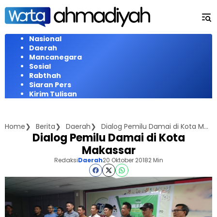
Langsung
ke
konten
Nasional
Daerah
Mancanegara
Sosial
Rabthah
Siaran Pers
Kirim Tulisan
Home
Berita
Daerah
Dialog Pemilu Damai di Kota Makassar
Dialog Pemilu Damai di Kota
Makassar
Redaksi
Daerah
20 Oktober 2018
2 Min