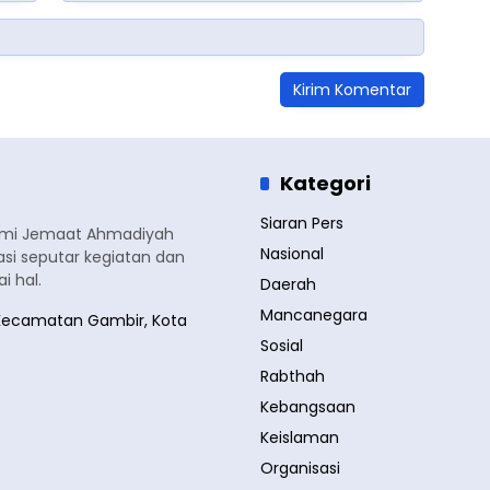
Kategori
Siaran Pers
smi Jemaat Ahmadiyah
Nasional
si seputar kegiatan dan
 hal.
Daerah
Mancanegara
a, Kecamatan Gambir, Kota
Sosial
Rabthah
Kebangsaan
Keislaman
Organisasi