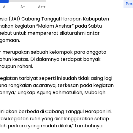
Pe
A
A+
A++
sia (JAI) Cabang Tanggul Harapan Kabupaten
nakan kegiatan “Malam Anshar” pada Sabtu
rsebut untuk mempererat silaturahmi antar
agamaan.
har merupakan sebuah kelompok para anggota
 tahun keatas. Di dalamnya terdapat banyak
maupun rohani.
iatan tarbiyat seperti ini sudah tidak asing lagi
ana rangkaian acaranya, terkesan pada kegiatan
annya,” ungkap Agung Rohmatulloh, Mubaligh
i akan berbeda di Cabang Tanggul Harapan ini.
si kegiatan rutin yang diselenggarakan setiap
lah perkara yang mudah dilalui,” tambahnya.