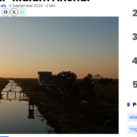
rah
2 September 2020
2 Min
P
isl
Yo