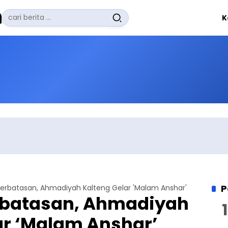
Pencarian
K
untuk:
#
Zuhairi Misrawi
#
Zoom
#
Zero Waste
#
Zaki Firdaus
#
Zafrullah Ahmad Pontoh
No Recent Searches Yet.
P
erbatasan, Ahmadiyah Kalteng Gelar 'Malam Anshar'
rbatasan, Ahmadiyah
ar ‘Malam Anshar’