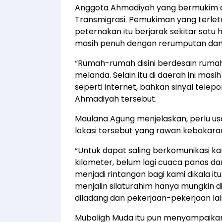
Anggota Ahmadiyah yang bermukim di
Transmigrasi. Pemukiman yang terlet
peternakan itu berjarak sekitar satu 
masih penuh dengan rerumputan dan ta
“Rumah-rumah disini berdesain rumah 
melanda. Selain itu di daerah ini mas
seperti internet, bahkan sinyal telepo
Ahmadiyah tersebut.
Maulana Agung menjelaskan, perlu us
lokasi tersebut yang rawan kebakara
“Untuk dapat saling berkomunikasi k
kilometer, belum lagi cuaca panas dan
menjadi rintangan bagi kami dikala i
menjalin silaturahim hanya mungkin di
diladang dan pekerjaan-pekerjaan lain 
Mubaligh Muda itu pun menyampaikan