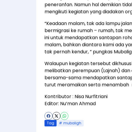
peneranfan. Namun hal demikian tid
mengikuti kegiatan yang diadakan org
“Keadaan malam, tak ada lampu jalan
bermigrasi ke rumah – rumah, tak m
ini untuk mendapatkan santapan rohan
malam, bahkan diantara kami ada ya
tak pernah kendur, ” pungkas Mubalig
Walaupun kegiatan tersebut dikhusus
melibatkan perempuan (Lajnah) dan a
bersama-sama mendapatkan santapan 
turut meramaikan serta menambah r
Kontributor : Nisa Nurfitriani
Editor: Nu’man Ahmad
Tag
mubaligh