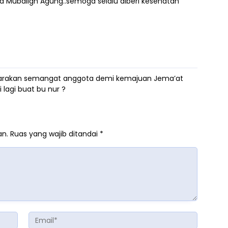
 Mubaligh Agung..semoga selalu diberi kesehatan
emarakan semangat anggota demi kemajuan Jema’at
li lagi buat bu nur ?
an.
Ruas yang wajib ditandai
*