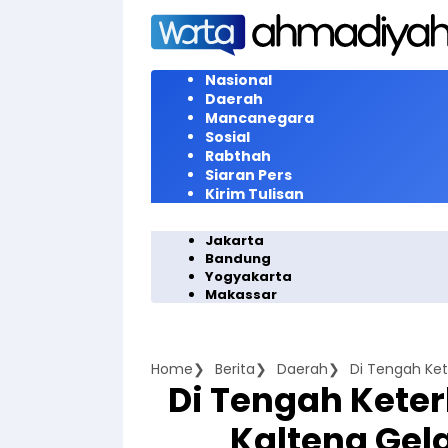
Langsung
ke
konten
Nasional
Daerah
Mancanegara
Sosial
Rabthah
Siaran Pers
Kirim Tulisan
Jakarta
Bandung
Yogyakarta
Makassar
Home
Berita
Daerah
Di Tengah Ket
Di Tengah Kete
Kalteng Gel