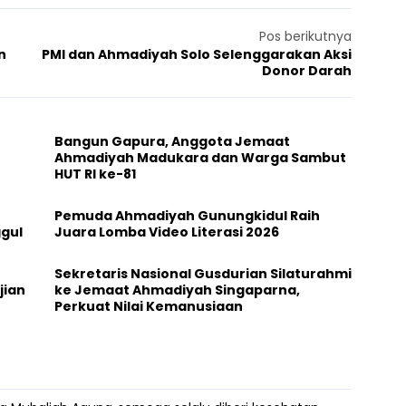
Pos berikutnya
n
PMI dan Ahmadiyah Solo Selenggarakan Aksi
Donor Darah
Bangun Gapura, Anggota Jemaat
Ahmadiyah Madukara dan Warga Sambut
HUT RI ke-81
Pemuda Ahmadiyah Gunungkidul Raih
ggul
Juara Lomba Video Literasi 2026
t
Sekretaris Nasional Gusdurian Silaturahmi
jian
ke Jemaat Ahmadiyah Singaparna,
Perkuat Nilai Kemanusiaan