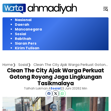
Langsung
ke
konten
Nasional
Daerah
Mancanegara
Sosial
Rabthah
Siaran Pers
Kirim Tulisan
Home
Sosial
Clean The City Ajak Warga Perkuat Gotong Royong Jaga Lingkungan Tasikmalaya
Clean The City Ajak Warga Perkuat
Gotong Royong Jaga Lingkungan
Tasikmalaya
Talhah Lukman A
Sosial
23 Juni 2026
2 Min