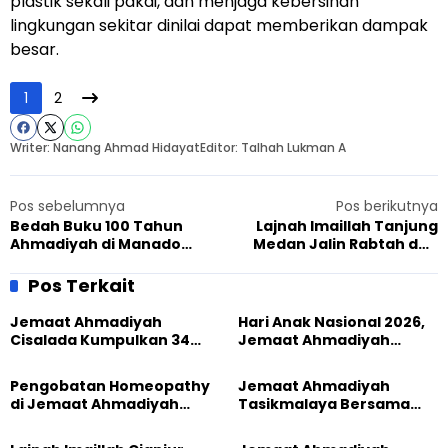
plastik sekali pakai, dan menjaga kebersihan
lingkungan sekitar dinilai dapat memberikan dampak
besar.
1
2
Writer: Nanang Ahmad Hidayat
Editor: Talhah Lukman A
Pos sebelumnya
Pos berikutnya
Bedah Buku 100 Tahun
Lajnah Imaillah Tanjung
Ahmadiyah di Manado
Medan Jalin Rabtah dan
Perkuat Pesan Damai dan
Keharmonisan Lewat
Kebersamaan
Olahraga
Pos Terkait
Jemaat Ahmadiyah
Hari Anak Nasional 2026,
Cisalada Kumpulkan 34
Jemaat Ahmadiyah
Kantong Darah dalam
Tasikmalaya Bersama
Aksi Donor
Masyarakat Perkuat
Pengobatan Homeopathy
Jemaat Ahmadiyah
Perlindungan Anak
di Jemaat Ahmadiyah
Tasikmalaya Bersama
Tasikmalaya, 89 Warga
Sundawani Hadirkan
Rasakan Manfaat
Pengobatan Homeopathy