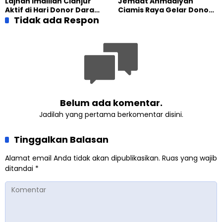
Lajnah Imaillah Cianjur
Jemaat Ahmadiyah
Gratis
Aktif di Hari Donor Darah
Ciamis Raya Gelar Donor
Sedunia 2026
Tidak ada Respon
Darah Sekaligus Wisata di
Pantai
Belum ada komentar.
Jadilah yang pertama berkomentar disini.
Tinggalkan Balasan
Alamat email Anda tidak akan dipublikasikan.
Ruas yang wajib
ditandai
*