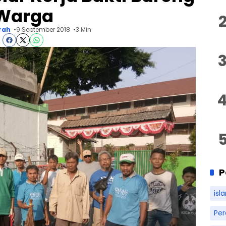
Warga
rah
9 September 2018
3 Min
P
isl
Pe