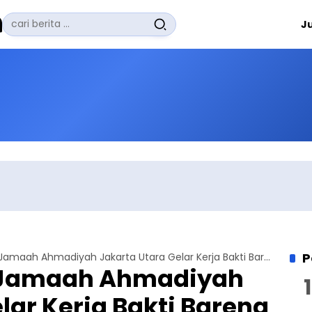
Pencarian
J
untuk:
#
Zuhairi Misrawi
#
Zoom
#
Zero Waste
#
Zaki Firdaus
#
Zafrullah Ahmad Pontoh
No Recent Searches Yet.
P
Cegah Banjir, Jamaah Ahmadiyah Jakarta Utara Gelar Kerja Bakti Bareng Warga
, Jamaah Ahmadiyah
lar Kerja Bakti Bareng