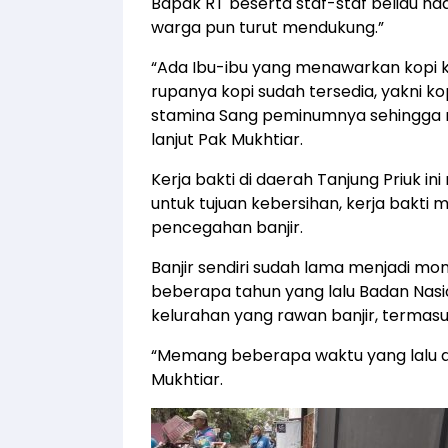
Bapak RT beserta staf-staf beliau had
warga pun turut mendukung.”
“Ada Ibu-ibu yang menawarkan kopi
rupanya kopi sudah tersedia, yakni 
stamina Sang peminumnya sehingga m
lanjut Pak Mukhtiar.
Kerja bakti di daerah Tanjung Priuk i
untuk tujuan kebersihan, kerja bakt
pencegahan banjir.
Banjir sendiri sudah lama menjadi mom
beberapa tahun yang lalu Badan Nasi
kelurahan yang rawan banjir, termasu
“Memang beberapa waktu yang lalu ai
Mukhtiar.