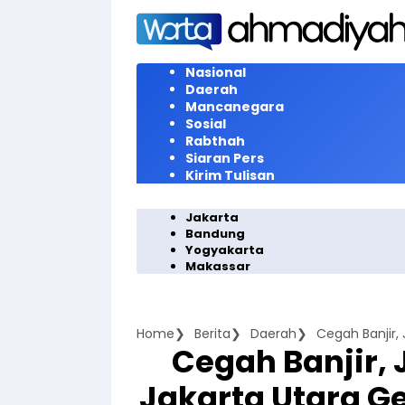
Langsung
ke
konten
Nasional
Daerah
Mancanegara
Sosial
Rabthah
Siaran Pers
Kirim Tulisan
Jakarta
Bandung
Yogyakarta
Makassar
Home
Berita
Daerah
Cegah Banjir
Jakarta Utara Ge