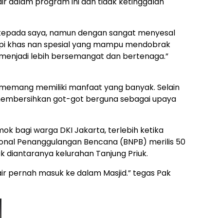
ir dalam program ini dan tidak ketinggalan
 kepada saya, namun dengan sangat menyesal
kopi khas nan spesial yang mampu mendobrak
enjadi lebih bersemangat dan bertenaga.”
ni memang memiliki manfaat yang banyak. Selain
i membersihkan got-got berguna sebagai upaya
ok bagi warga DKI Jakarta, terlebih ketika
onal Penanggulangan Bencana (BNPB) merilis 50
k diantaranya kelurahan Tanjung Priuk.
r pernah masuk ke dalam Masjid.” tegas Pak