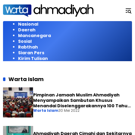
Langsung
ke
konten
Nasional
Daerah
Mancanegara
Sosial
Rabthah
Siaran Pers
Kirim Tulisan
Warta Islam
Pimpinan Jamaah Muslim Ahmadiyah
Menyampaikan Sambutan Khusus
Menandai Diselenggarakannya 100 Tahun
Warta Islam
30 Mei 2022
Majelis Syura
Ahmadiyah Daerah Cimahi dan Sekitarnya