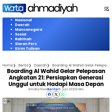
Langsung
ke
konten
Nasional
Daerah
Mancanegara
Sosial
Rabthah
Siaran Pers
Kirim Tulisan
Home
Berita
Daerah
Boarding Al Wahid Gelar Pelepasan Angkatan 21: Persiapkan Generasi Unggul untuk Hadapi Masa Depan
Boarding Al Wahid Gelar Pelepasan
Angkatan 21: Persiapkan Generasi
Unggul untuk Hadapi Masa Depan
Amatul Noor
Berita
16 Juni 2023
2 Min