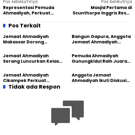
Pos sebelumnya
Pos berikutnya
Representasi Pemuda
Masjid Pertama di
Ahmadiyah, Perkuat
Scunthorpe Inggris Resmi
Harmoni Keberagaman
Dibuka oleh Pemimpin
dalam Dialog Pemuda
Muslim Ahmadiyah (aba)
Pos Terkait
Lintas Paham Keagamaan
Jemaat Ahmadiyah
Bangun Gapura, Anggota
Makassar Dorong
Jemaat Ahmadiyah
Kesadaran Lingkungan
Madukara dan Warga
Lewat Edukasi Ekoteologi
Sambut HUT RI ke-81
Jemaat Ahmadiyah
Pemuda Ahmadiyah
Serang Luncurkan Kelas
Gunungkidul Raih Juara
Tatar, Fokus Cetak
Lomba Video Literasi 2026
Generasi Unggul
Jemaat Ahmadiyah
Anggota Jemaat
Cikampek Perkuat
Ahmadiyah Ikuti Diskusi
Komitmen Bangun Masjid
Tidak ada Respon
Pluralisme di Yogyakarta
Lewat Pengajian
Gabungan