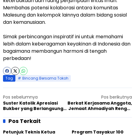
keterbukaan dan ruang perjumpaan lintas iman.
Membahas potensi kolaborasi antara komunitas
Malesung dan kelompok lainnya dalam bidang sosial
dan kemanusiaan.
Simak perbincangan inspiratif ini untuk memahami
lebih dalam keberagaman keyakinan di Indonesia dan
bagaimana membangun harmoni di tengah
perbedaan!
Tag
Bincang Bersama Tokoh
Pos sebelumnya
Pos berikutnya
Suster Katolik Apresiasi
Berkat Kerjasama Anggota,
Bukber yang Berlangsung
Jemaat Ahmadiyah Rengat
di Masjid Ahmadiyah
Sukses Salurkan 165 Takjil
Pontianak
Pos Terkait
Petunjuk Teknis Ketua
Program Tasyakur 100