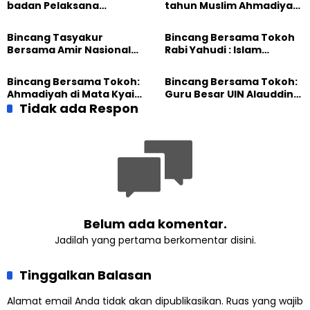
badan Pelaksana
tahun Muslim Ahmadiyah
Tasyakur
Indonesia
Bincang Tasyakur
Bincang Bersama Tokoh
Bersama Amir Nasional
Rabi Yahudi : Islam
Muslim Ahmadiyah
berkembang di Eropa
karena peran Ahmadiyah
Bincang Bersama Tokoh:
Bincang Bersama Tokoh:
Ahmadiyah di Mata Kyai
Guru Besar UIN Alauddin
Said Aqil
Tidak ada Respon
Makassar
Belum ada komentar.
Jadilah yang pertama berkomentar disini.
Tinggalkan Balasan
Alamat email Anda tidak akan dipublikasikan.
Ruas yang wajib