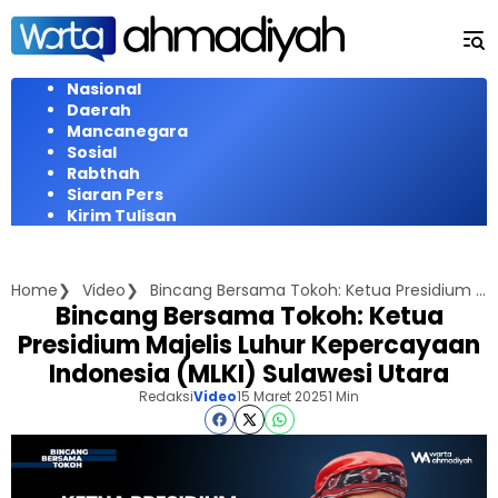
Langsung
ke
konten
Nasional
Daerah
Mancanegara
Sosial
Rabthah
Siaran Pers
Kirim Tulisan
Home
Video
Bincang Bersama Tokoh: Ketua Presidium Majelis Luhur Kepercayaan Indonesia (MLKI) Sulawesi Utara
Bincang Bersama Tokoh: Ketua
Presidium Majelis Luhur Kepercayaan
Indonesia (MLKI) Sulawesi Utara
Redaksi
Video
15 Maret 2025
1 Min