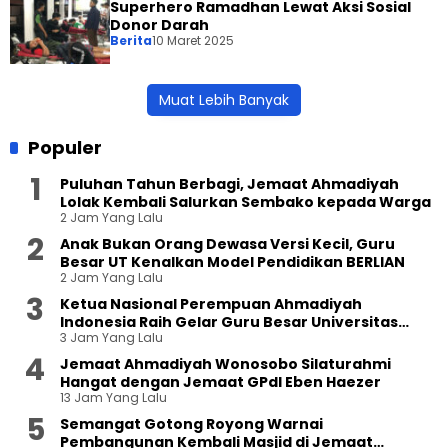
Superhero Ramadhan Lewat Aksi Sosial
Donor Darah
Berita
10 Maret 2025
Muat Lebih Banyak
Populer
Puluhan Tahun Berbagi, Jemaat Ahmadiyah
Lolak Kembali Salurkan Sembako kepada Warga
2 Jam Yang Lalu
Anak Bukan Orang Dewasa Versi Kecil, Guru
Besar UT Kenalkan Model Pendidikan BERLIAN
2 Jam Yang Lalu
Ketua Nasional Perempuan Ahmadiyah
Indonesia Raih Gelar Guru Besar Universitas
3 Jam Yang Lalu
Terbuka
Jemaat Ahmadiyah Wonosobo Silaturahmi
Hangat dengan Jemaat GPdI Eben Haezer
13 Jam Yang Lalu
Semangat Gotong Royong Warnai
Pembangunan Kembali Masjid di Jemaat