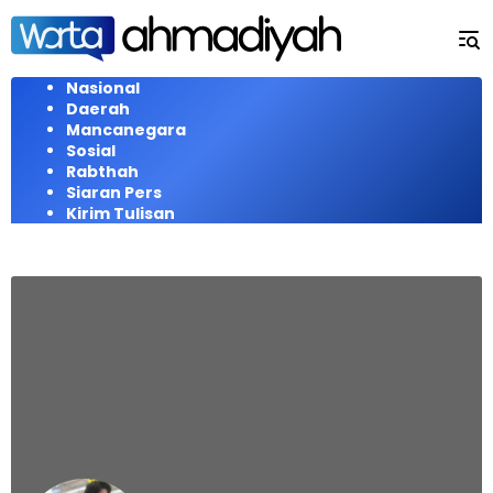
Langsung
ke
konten
Nasional
Daerah
Mancanegara
Sosial
Rabthah
Siaran Pers
Kirim Tulisan