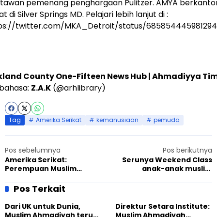
tawan pemenang penghargaan Pulitzer. AMYA berkanto
t di Silver Springs MD. Pelajari lebih lanjut di :
ps://twitter.com/MKA_Detroit/status/68585444598129
land County One-Fifteen News Hub
|
Ahmadiyya Ti
hbahasa:
Z.A.K
(
@arhlibrary
)
Tag
Amerika Serikat
kemanusiaan
pemuda
Pos sebelumnya
Pos berikutnya
Amerika Serikat:
Serunya Weekend Class
Perempuan Muslim
anak-anak muslim
Ahmadiyah selenggarakan
Ahmadiyah Bekasi
Pameran Al-Qur’an di
Pos Terkait
perpustakaan Attleboro
Dari UK untuk Dunia,
Direktur Setara Institute:
Muslim Ahmadiyah terus
Muslim Ahmadiyah