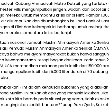
adiyah Cabang Ahmadiyah Metro Detroit yang terletak 
hester Hills mengumpulkan jerigen, wadah, dan botol air d
jid mereka untuk membantu krisis air di Flint. Hampir 1.00
er air dikumpulkan dan disumbangkan ke Food Bank of Eas
higan di Flint dan kelompok ini berharap untuk melanjutk
ya mereka sementara krisis berlanjut.
tuan nasional Jamaah Muslim Ahmadiyah Amerika Serikat
siasi Pemuda Muslim Ahmadiyah Amerika Serikat (AMYA),
caya bahwa melayani masyarakat bukan hanya tanggun
ab kewarganeraan, tetapi bagian dari iman. Pada tahun 2
A USA memberikan makanan pada lebih dari 180.000 or
 mengumpulkan lebih dari 5.000 liter darah di 70 cabang
eka.
mbiarkan Flint dalam kehausan bukanlah yang dilakukan
rang Muslim. Ini bukanlah apa yang manusia lakukan. Jika
ok kota kita berada pada situasi yang sama, tidak akank
a menginginkan sedikit bantuan?” ucap Raza Qadir, Sekret