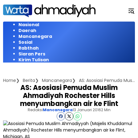
Langsung
ke
konten
Nasional
Daerah
Mancanegara
Sosial
Rabthah
Siaran Pers
Kirim Tulisan
Home
Berita
Mancanegara
AS: Asosiasi Pemuda Muslim Ahmadiyah Rochester Hills menyumbangkan air ke Flint
AS: Asosiasi Pemuda Muslim
Ahmadiyah Rochester Hills
menyumbangkan air ke Flint
Redaksi
Mancanegara
13 Januari 2016
2 Min