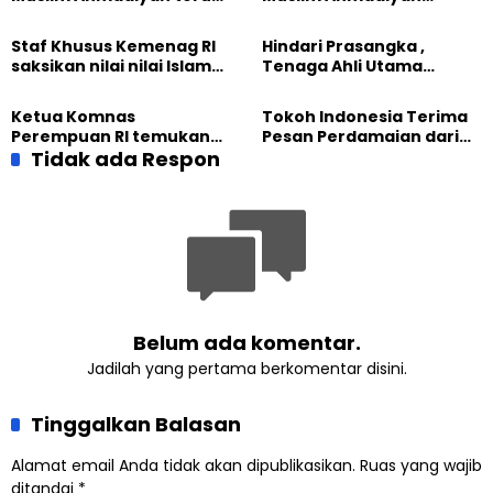
perkuat Persaudaraan
membangun Perdamaian
Kemanusiaan Global
Dunia dari “Infrastruktur
Staf Khusus Kemenag RI
Hindari Prasangka ,
Kemanusiaan”
saksikan nilai nilai Islam
Tenaga Ahli Utama
dalam Jalsah Salanah
Kantor Staf Presiden cek
Internasional Muslim
fakta langsung
Ketua Komnas
Tokoh Indonesia Terima
Ahmadiyah UK 2026
kehidupan Muslim
Perempuan RI temukan
Pesan Perdamaian dari
Ahmadiyah di Inggris
optimisme
Tidak ada Respon
Khalifah Muslim
Pemberdayaan
Ahmadiyah
Perempuan dari Sebuah
Pertemuan Umat Islam di
Inggris
Belum ada komentar.
Jadilah yang pertama berkomentar disini.
Tinggalkan Balasan
Alamat email Anda tidak akan dipublikasikan.
Ruas yang wajib
ditandai
*