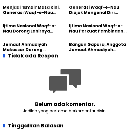
Skripsi
Menjadi ‘Ismail’ Masa Kini,
Generasi Waqf-e-Nau
Generasi Waqf-e-Nau
Diajak Mengenal Diri
Diajak Hidup untuk
Sebelum Mengubah
Pengabdian
Dunia
Ijtima Nasional Waqf-e-
Ijtima Nasional Waqf-e-
Nau Dorong Lahirnya
Nau Perkuat Pembinaan
Generasi Pengkhidmat
Calon Pemimpin Jemaat
yang Militan
Masa Depan
Jemaat Ahmadiyah
Bangun Gapura, Anggota
Makassar Dorong
Jemaat Ahmadiyah
Kesadaran Lingkungan
Tidak ada Respon
Madukara dan Warga
Lewat Edukasi Ekoteologi
Sambut HUT RI ke-81
Belum ada komentar.
Jadilah yang pertama berkomentar disini.
Tinggalkan Balasan