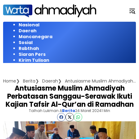
Langsung
ke
konten
Nasional
Daerah
Mancanegara
Sosial
Rabthah
Siaran Pers
Kirim Tulisan
Home
Berita
Daerah
Antusiasme Muslim Ahmadiyah Perbatasan Sanggau-Serawak Ikuti Kajian Tafsir Al-Qur'an di Ramadhan
Antusiasme Muslim Ahmadiyah
Perbatasan Sanggau-Serawak Ikuti
Kajian Tafsir Al-Qur’an di Ramadhan
Talhah Lukman A
Berita
24 Maret 2024
1 Min