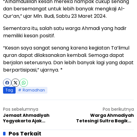
“Alhamdulillah kesan mereka nampak cukup senang
dan bersemangat untuk lebih banyak mengkaji Al-
Qur’an,” ujar Mln. Budi, Sabtu 23 Maret 2024.
Sementara itu, salah satu warga Ahmadi yang hadir
memiliki kesan positif.
“Kesan saya sangat senang karena kegiatan Ta’limul
quran dapat dilaksanakan kembali. Semoga dapat
berjalan seterusnya. Dan lebih banyak lagi yang dapat
berpartisipasi,” ujarnya. *
Tag
Ramadhan
Pos sebelumnya
Pos berikutnya
Jemaat Ahmadiyah
Warga Ahmadiyah
Yogyakarta Ajak
Tetesingi Sultra Bagikan
Mahasiswa Lintas Kampus
Takjil, Mubaligh Dorong
Ikut Workshop Menulis
Raih Berkah Ramadhan
Pos Terkait