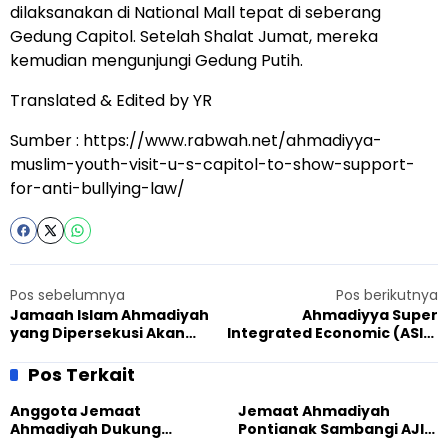
dilaksanakan di National Mall tepat di seberang
Gedung Capitol. Setelah Shalat Jumat, mereka
kemudian mengunjungi Gedung Putih.
Translated & Edited by YR
Sumber :
https://www.rabwah.net/ahmadiyya-
muslim-youth-visit-u-s-capitol-to-show-support-
for-anti-bullying-law/
Pos sebelumnya
Pos berikutnya
Jamaah Islam Ahmadiyah
Ahmadiyya Super
yang Dipersekusi Akan
Integrated Economic (ASIE)
Memboikot Pemilu Daerah
: Kemakmuran dan
Kesejahteraan Bagi
Pos Terkait
Ahmadi adalah Suatu
Kemajuan Jamaah Islam
Anggota Jemaat
Jemaat Ahmadiyah
Ahmadiyah
Ahmadiyah Dukung
Pontianak Sambangi AJI,
Peluncuran Strategi
Bahas Kolaborasi Positif