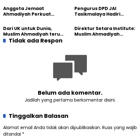
Kolaborasi Klinik KBB DIY
Anggota Jemaat
Pengurus DPD JAI
Ahmadiyah Perkuat
Tasikmalaya Hadiri
Jejaring Lintas Iman
Konferancab IV PAC GP
Lewat Learning and
Ansor Cihideung, Perkuat
Dari UK untuk Dunia,
Direktur Setara Institute:
Development Festival di
Silaturahmi
Muslim Ahmadiyah terus
Muslim Ahmadiyah
Yogyakarta
perkuat Persaudaraan
Tidak ada Respon
membangun Perdamaian
Kemanusiaan Global
Dunia dari “Infrastruktur
Kemanusiaan”
Belum ada komentar.
Jadilah yang pertama berkomentar disini.
Tinggalkan Balasan
Alamat email Anda tidak akan dipublikasikan.
Ruas yang wajib
ditandai
*