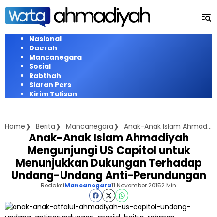
Langsung
ke
konten
Nasional
Daerah
Mancanegara
Sosial
Rabthah
Siaran Pers
Kirim Tulisan
Home
Berita
Mancanegara
Anak-Anak Islam Ahmadiyah Mengunjungi US Capitol untuk Menunjukkan Dukungan Terhadap Undang-Undang Anti-Perundungan
Anak-Anak Islam Ahmadiyah
Mengunjungi US Capitol untuk
Menunjukkan Dukungan Terhadap
Undang-Undang Anti-Perundungan
Redaksi
Mancanegara
11 November 2015
2 Min