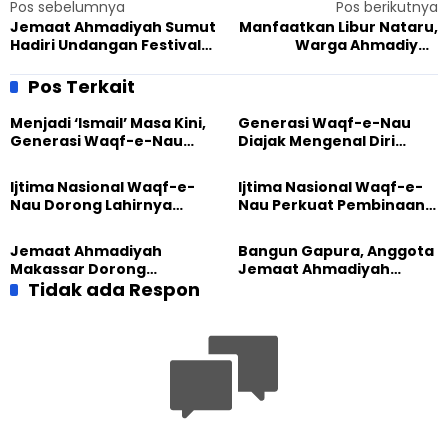
Pos sebelumnya
Pos berikutnya
Jemaat Ahmadiyah Sumut
Manfaatkan Libur Nataru,
Hadiri Undangan Festival
Warga Ahmadiyah
Dong Zhi, Tumbuhkan
Banjarnegara Gelar Donor
Semangat Toleransi
Darah Massal
Pos Terkait
Menjadi ‘Ismail’ Masa Kini,
Generasi Waqf-e-Nau
Generasi Waqf-e-Nau
Diajak Mengenal Diri
Diajak Hidup untuk
Sebelum Mengubah
Pengabdian
Dunia
Ijtima Nasional Waqf-e-
Ijtima Nasional Waqf-e-
Nau Dorong Lahirnya
Nau Perkuat Pembinaan
Generasi Pengkhidmat
Calon Pemimpin Jemaat
yang Militan
Masa Depan
Jemaat Ahmadiyah
Bangun Gapura, Anggota
Makassar Dorong
Jemaat Ahmadiyah
Kesadaran Lingkungan
Tidak ada Respon
Madukara dan Warga
Lewat Edukasi Ekoteologi
Sambut HUT RI ke-81