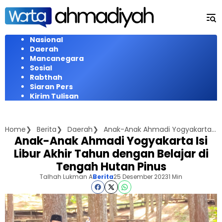
Langsung
ke
konten
Nasional
Daerah
Mancanegara
Sosial
Rabthah
Siaran Pers
Kirim Tulisan
Home
Berita
Daerah
Anak-Anak Ahmadi Yogyakarta Isi Libur Akhir Tahun dengan Belajar di Tengah Hutan Pinus
Anak-Anak Ahmadi Yogyakarta Isi
Libur Akhir Tahun dengan Belajar di
Tengah Hutan Pinus
Talhah Lukman A
Berita
25 Desember 2023
1 Min