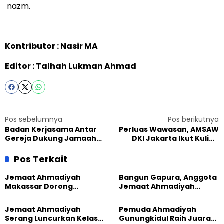
nazm.
Kontributor : Nasir MA
Editor : Talhah Lukman Ahmad
Pos sebelumnya
Pos berikutnya
Badan Kerjasama Antar
Perluas Wawasan, AMSAW
Gereja Dukung Jamaah
DKI Jakarta Ikut Kuliah
Muslim Ahmadiyah di Papua
Umum Teknologi Informasi
Pos Terkait
Jemaat Ahmadiyah
Bangun Gapura, Anggota
Makassar Dorong
Jemaat Ahmadiyah
Kesadaran Lingkungan
Madukara dan Warga
Lewat Edukasi Ekoteologi
Sambut HUT RI ke-81
Jemaat Ahmadiyah
Pemuda Ahmadiyah
Serang Luncurkan Kelas
Gunungkidul Raih Juara