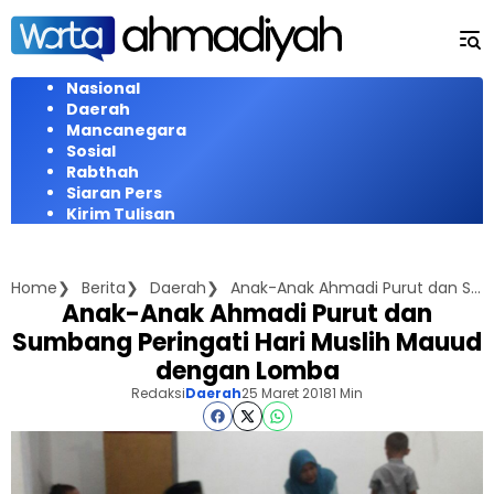
Langsung
ke
konten
Nasional
Daerah
Mancanegara
Sosial
Rabthah
Siaran Pers
Kirim Tulisan
Home
Berita
Daerah
Anak-Anak Ahmadi Purut dan Sumbang Peringati Hari Muslih Mauud dengan Lomba
Anak-Anak Ahmadi Purut dan
Sumbang Peringati Hari Muslih Mauud
dengan Lomba
Redaksi
Daerah
25 Maret 2018
1 Min