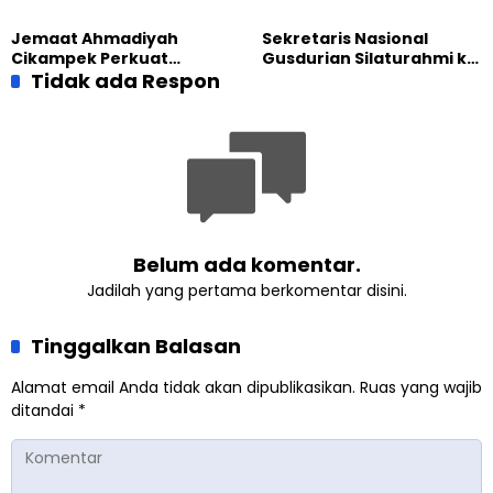
Tatar, Fokus Cetak
Lomba Video Literasi 2026
Generasi Unggul
Jemaat Ahmadiyah
Sekretaris Nasional
Cikampek Perkuat
Gusdurian Silaturahmi ke
Komitmen Bangun Masjid
Tidak ada Respon
Jemaat Ahmadiyah
Lewat Pengajian
Singaparna, Perkuat Nilai
Gabungan
Kemanusiaan
Belum ada komentar.
Jadilah yang pertama berkomentar disini.
Tinggalkan Balasan
Alamat email Anda tidak akan dipublikasikan.
Ruas yang wajib
ditandai
*