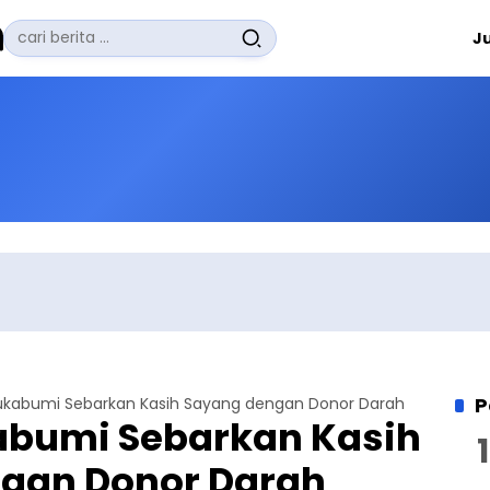
Pencarian
J
untuk:
#
Zuhairi Misrawi
#
Zoom
#
Zero Waste
#
Zaki Firdaus
#
Zafrullah Ahmad Pontoh
No Recent Searches Yet.
P
kabumi Sebarkan Kasih Sayang dengan Donor Darah
bumi Sebarkan Kasih
gan Donor Darah