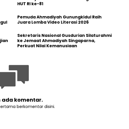
HUT RI ke-81
Pemuda Ahmadiyah Gunungkidul Raih
ggul
Juara Lomba Video Literasi 2026
t
Sekretaris Nasional Gusdurian Silaturahmi
jian
ke Jemaat Ahmadiyah Singaparna,
Perkuat Nilai Kemanusiaan
 ada komentar.
pertama berkomentar disini.