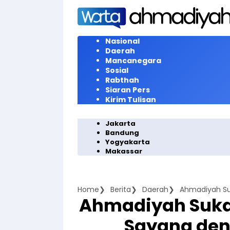
Langsung
ke
konten
Nasional
Daerah
Mancanegara
Sosial
Rabthah
Siaran Pers
Kirim Tulisan
Jakarta
Bandung
Yogyakarta
Makassar
Home
Berita
Daerah
Ahmadiyah Su
Ahmadiyah Suka
Sayang den