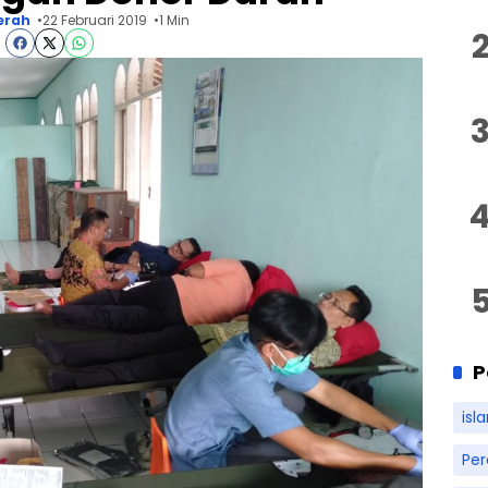
erah
22 Februari 2019
1 Min
P
isl
Pe