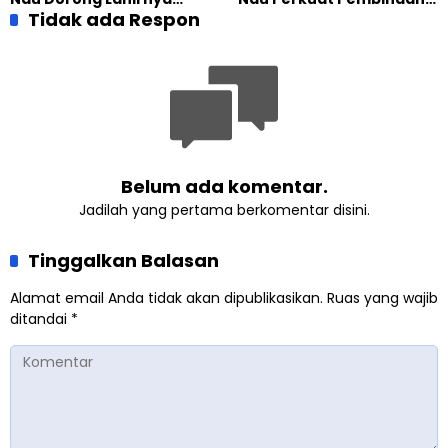
Generasi Pengkhidmat
Tidak ada Respon
Calon Pemimpin Jemaat
yang Militan
Masa Depan
Belum ada komentar.
Jadilah yang pertama berkomentar disini.
Tinggalkan Balasan
Alamat email Anda tidak akan dipublikasikan.
Ruas yang wajib
ditandai
*