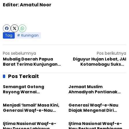
Editor: Amatul Noor
Tag
Kuningan
Pos sebelumnya
Pos berikutnya
Mubalig Daerah Papua
Diguyur Hujan Lebat, JAI
Barat Terima Kunjungan
Kotamobagu Sukses
Mantan Bupati Tambrauw
Bagikan Puluhan Takjil
untuk Pengguna Jalan
Pos Terkait
Semangat Gotong
Jemaat Muslim
Royong Warnai
Ahmadiyah Pontianak
Pembangunan Kembali
dan Gereja Katedral
Masjid di Jemaat
Perkuat Kolaborasi Sosial
Menjadi ‘Ismail’ Masa Kini,
Generasi Waqf-e-Nau
Ahmadiyah Sukapura
Generasi Waqf-e-Nau
Diajak Mengenal Diri
Diajak Hidup untuk
Sebelum Mengubah
Pengabdian
Dunia
Ijtima Nasional Waqf-e-
Ijtima Nasional Waqf-e-
Nau Dorong Lahirnya
Nau Perkuat Pembinaan