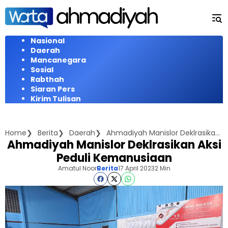
Langsung
ke
konten
Nasional
Daerah
Mancanegara
Sosial
Rabthah
Siaran Pers
Kirim Tulisan
Home
Berita
Daerah
Ahmadiyah Manislor Deklrasikan Aksi Peduli Kemanusiaan
Ahmadiyah Manislor Deklrasikan Aksi
Peduli Kemanusiaan
Amatul Noor
Berita
17 April 2023
2 Min