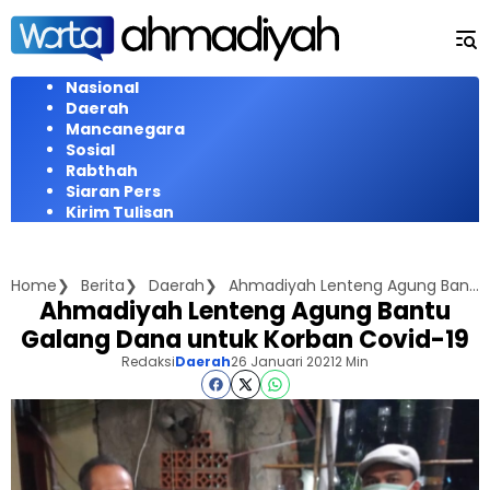
Langsung
ke
konten
Nasional
Daerah
Mancanegara
Sosial
Rabthah
Siaran Pers
Kirim Tulisan
Home
Berita
Daerah
Ahmadiyah Lenteng Agung Bantu Galang Dana untuk Korban Covid-19
Ahmadiyah Lenteng Agung Bantu
Galang Dana untuk Korban Covid-19
Redaksi
Daerah
26 Januari 2021
2 Min