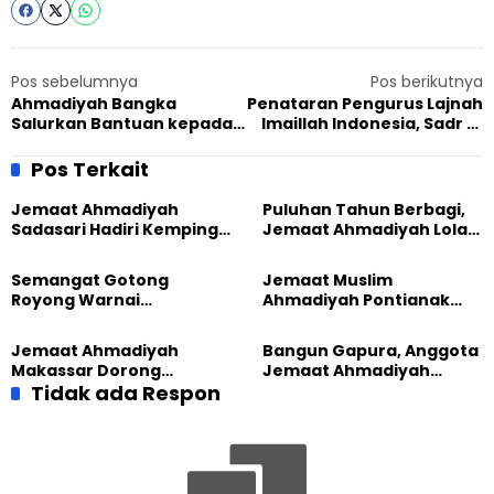
Pos sebelumnya
Pos berikutnya
Ahmadiyah Bangka
Penataran Pengurus Lajnah
Salurkan Bantuan kepada
Imaillah Indonesia, Sadr LI:
Korban Banjir
Peran Pengurus adalah
Melakukan Komunikasi
Pos Terkait
dengan Empati
Jemaat Ahmadiyah
Puluhan Tahun Berbagi,
Sadasari Hadiri Kemping
Jemaat Ahmadiyah Lolak
Pemuda Lintas Agama di
Kembali Salurkan
Majalengka
Sembako kepada Warga
Semangat Gotong
Jemaat Muslim
Royong Warnai
Ahmadiyah Pontianak
Pembangunan Kembali
dan Gereja Katedral
Masjid di Jemaat
Perkuat Kolaborasi Sosial
Jemaat Ahmadiyah
Bangun Gapura, Anggota
Ahmadiyah Sukapura
Makassar Dorong
Jemaat Ahmadiyah
Kesadaran Lingkungan
Tidak ada Respon
Madukara dan Warga
Lewat Edukasi Ekoteologi
Sambut HUT RI ke-81