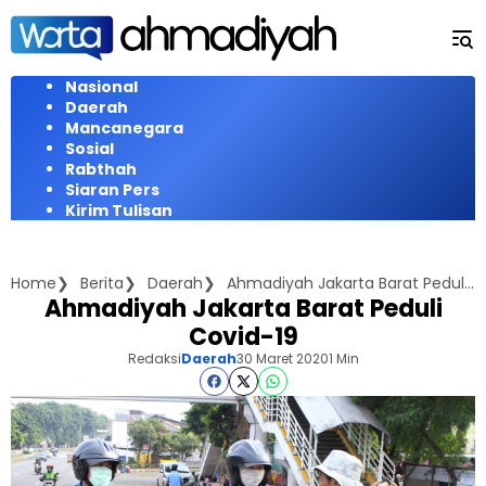
Langsung
ke
konten
Nasional
Daerah
Mancanegara
Sosial
Rabthah
Siaran Pers
Kirim Tulisan
Home
Berita
Daerah
Ahmadiyah Jakarta Barat Peduli Covid-19
Ahmadiyah Jakarta Barat Peduli
Covid-19
Redaksi
Daerah
30 Maret 2020
1 Min