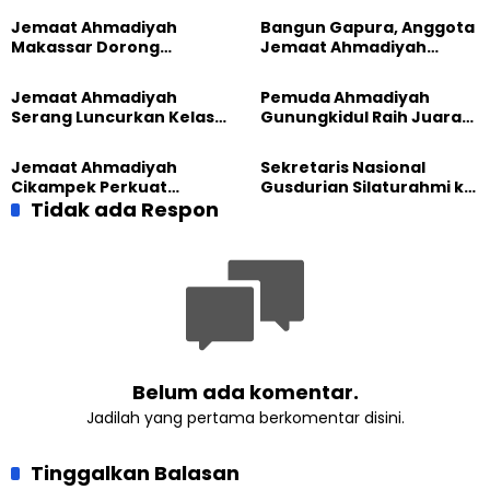
Jemaat Ahmadiyah
Bangun Gapura, Anggota
Makassar Dorong
Jemaat Ahmadiyah
Kesadaran Lingkungan
Madukara dan Warga
Lewat Edukasi Ekoteologi
Sambut HUT RI ke-81
Jemaat Ahmadiyah
Pemuda Ahmadiyah
Serang Luncurkan Kelas
Gunungkidul Raih Juara
Tatar, Fokus Cetak
Lomba Video Literasi 2026
Generasi Unggul
Jemaat Ahmadiyah
Sekretaris Nasional
Cikampek Perkuat
Gusdurian Silaturahmi ke
Komitmen Bangun Masjid
Tidak ada Respon
Jemaat Ahmadiyah
Lewat Pengajian
Singaparna, Perkuat Nilai
Gabungan
Kemanusiaan
Belum ada komentar.
Jadilah yang pertama berkomentar disini.
Tinggalkan Balasan