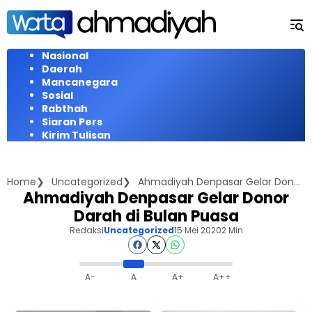
Langsung
ke
konten
Nasional
Daerah
Mancanegara
Sosial
Rabthah
Siaran Pers
Kirim Tulisan
Home
Uncategorized
Ahmadiyah Denpasar Gelar Donor Darah di Bulan Puasa
Ahmadiyah Denpasar Gelar Donor
Darah di Bulan Puasa
Redaksi
Uncategorized
15 Mei 2020
2 Min
A-
A
A+
A++