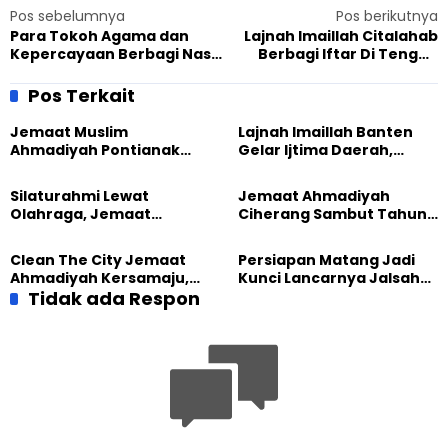
Pos sebelumnya
Pos berikutnya
Para Tokoh Agama dan
Lajnah Imaillah Citalahab
Kepercayaan Berbagi Nasi
Berbagi Iftar Di Tengah
Bungkus Buka Puasa Di
Pandemi
Tengah Pandemi Covid-19
Pos Terkait
Jemaat Muslim
Lajnah Imaillah Banten
Ahmadiyah Pontianak
Gelar Ijtima Daerah,
dan Gereja Katedral
Wujudkan Generasi yang
Perkuat Kolaborasi Sosial
Tangguh
Silaturahmi Lewat
Jemaat Ahmadiyah
Olahraga, Jemaat
Ciherang Sambut Tahun
Ahmadiyah Makassar
2026 dengan Ibadah dan
Meriahkan Event Lari
Aksi Kebersihan
Clean The City Jemaat
Persiapan Matang Jadi
Ahmadiyah Kersamaju,
Kunci Lancarnya Jalsah
Aksi Positif Bagi
Tidak ada Respon
Salanah 2025 di Bandung
Lingkungan