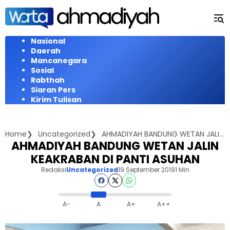
Langsung
ke
konten
Nasional
Daerah
Mancanegara
Sosial
Rabthah
Siaran Pers
Kirim Tulisan
Home
Uncategorized
AHMADIYAH BANDUNG WETAN JALIN KEAKRABAN DI PANTI ASUHAN
AHMADIYAH BANDUNG WETAN JALIN
KEAKRABAN DI PANTI ASUHAN
Redaksi
Uncategorized
19 September 2019
1 Min
A-
A
A+
A++