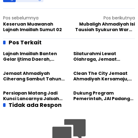
Pos sebelumnya
Pos berikutnya
Keseruan Muawanah
Mubaligh Ahmadiyah Isi
Lajnah Imaillah Sumut 02
Tausiah Syukuran Warga
Burnai Mulya
Pos Terkait
Lajnah Imaillah Banten
Silaturahmi Lewat
Gelar Ijtima Daerah,
Olahraga, Jemaat
Wujudkan Generasi yang
Ahmadiyah Makassar
Tangguh
Meriahkan Event Lari
Jemaat Ahmadiyah
Clean The City Jemaat
Ciherang Sambut Tahun
Ahmadiyah Kersamaju,
2026 dengan Ibadah dan
Aksi Positif Bagi
Aksi Kebersihan
Lingkungan
Persiapan Matang Jadi
Dukung Program
Kunci Lancarnya Jalsah
Pemerintah, JAI Padang
Salanah 2025 di Bandung
Tidak ada Respon
Gelar Pesantren
Ramadhan 1444 H