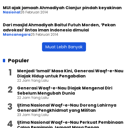
MUI ajak jamaah Ahmadiyah Cianjur pindah keyakinan
Nasional
26 Februari 2014
Dari masjid Ahmadiyah Baitul Futuh Morden, ‘Pekan
advokasi’ lintas iman Indonesia dimulai
Mancanegara
25 Februari 2014
Muat Lebih Banyak
Populer
Menjadi ‘Ismail’ Masa Kini, Generasi Waqf-e-Nau
Diajak Hidup untuk Pengabdian
22 Jam Yang Lalu
Generasi Waqf-e-Nau Diajak Mengenal Diri
Sebelum Mengubah Dunia
22 Jam Yang Lalu
Ijtima Nasional Waqf-e-Nau Dorong Lahirnya
Generasi Pengkhidmat yang Militan
23 Jam Yang Lalu
Ijtima Nasional Waqf-e-Nau Perkuat Pembinaan
Calon Pemimpin Jemaat Masa Depan