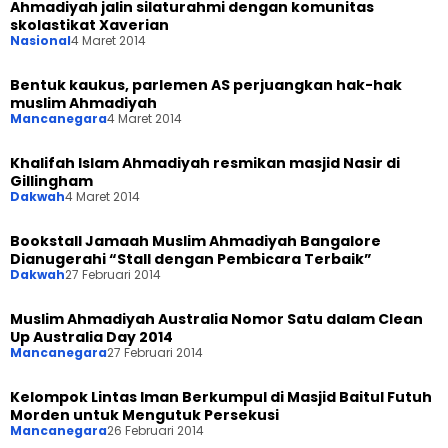
Ahmadiyah jalin silaturahmi dengan komunitas
skolastikat Xaverian
Nasional
4 Maret 2014
Bentuk kaukus, parlemen AS perjuangkan hak-hak
muslim Ahmadiyah
Mancanegara
4 Maret 2014
Khalifah Islam Ahmadiyah resmikan masjid Nasir di
Gillingham
Dakwah
4 Maret 2014
Bookstall Jamaah Muslim Ahmadiyah Bangalore
Dianugerahi “Stall dengan Pembicara Terbaik”
Dakwah
27 Februari 2014
Muslim Ahmadiyah Australia Nomor Satu dalam Clean
Up Australia Day 2014
Mancanegara
27 Februari 2014
Kelompok Lintas Iman Berkumpul di Masjid Baitul Futuh
Morden untuk Mengutuk Persekusi
Mancanegara
26 Februari 2014