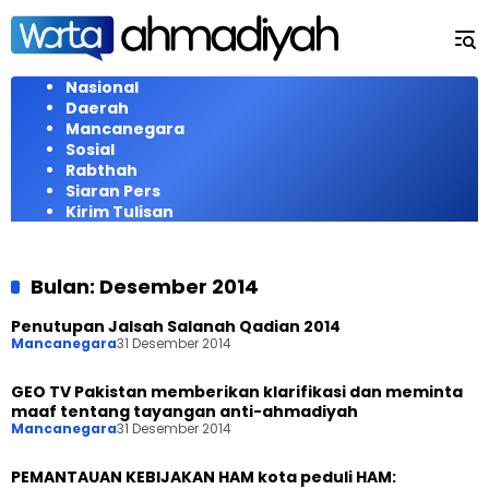
Langsung
ke
konten
Nasional
Daerah
Mancanegara
Sosial
Rabthah
Siaran Pers
Kirim Tulisan
Bulan:
Desember 2014
Penutupan Jalsah Salanah Qadian 2014
Mancanegara
31 Desember 2014
GEO TV Pakistan memberikan klarifikasi dan meminta
maaf tentang tayangan anti-ahmadiyah
Mancanegara
31 Desember 2014
PEMANTAUAN KEBIJAKAN HAM kota peduli HAM: