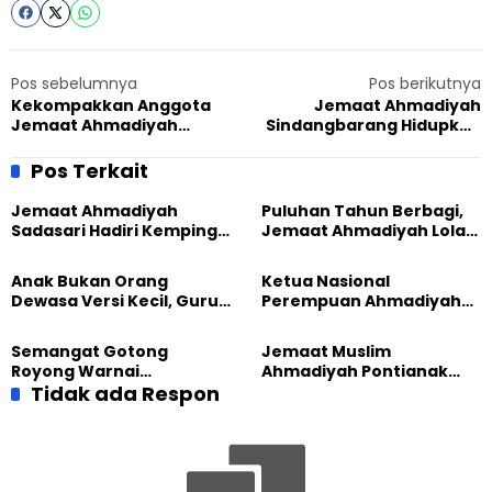
Pos sebelumnya
Pos berikutnya
Kekompakkan Anggota
Jemaat Ahmadiyah
Jemaat Ahmadiyah
Sindangbarang Hidupkan
Tanjung Medan Bersih-
Semangat Kemerdekaan
Bersih Lapangan Upacara
lewat Lomba Agustusan
Pos Terkait
Jemaat Ahmadiyah
Puluhan Tahun Berbagi,
Sadasari Hadiri Kemping
Jemaat Ahmadiyah Lolak
Pemuda Lintas Agama di
Kembali Salurkan
Majalengka
Sembako kepada Warga
Anak Bukan Orang
Ketua Nasional
Dewasa Versi Kecil, Guru
Perempuan Ahmadiyah
Besar UT Kenalkan Model
Indonesia Raih Gelar Guru
Pendidikan BERLIAN
Besar Universitas
Semangat Gotong
Jemaat Muslim
Terbuka
Royong Warnai
Ahmadiyah Pontianak
Pembangunan Kembali
Tidak ada Respon
dan Gereja Katedral
Masjid di Jemaat
Perkuat Kolaborasi Sosial
Ahmadiyah Sukapura