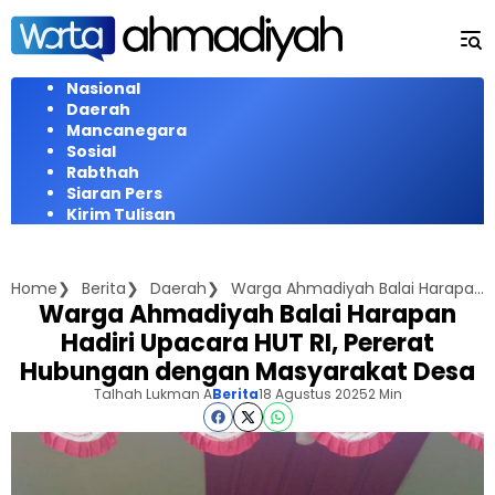
Langsung
ke
konten
Nasional
Daerah
Mancanegara
Sosial
Rabthah
Siaran Pers
Kirim Tulisan
Home
Berita
Daerah
Warga Ahmadiyah Balai Harapan Hadiri Upacara HUT RI, Pererat Hubungan dengan Masyarakat Desa
Warga Ahmadiyah Balai Harapan
Hadiri Upacara HUT RI, Pererat
Hubungan dengan Masyarakat Desa
Talhah Lukman A
Berita
18 Agustus 2025
2 Min