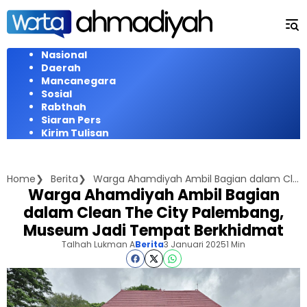
Langsung
ke
konten
Nasional
Daerah
Mancanegara
Sosial
Rabthah
Siaran Pers
Kirim Tulisan
Home
Berita
Warga Ahamdiyah Ambil Bagian dalam Clean The City Palembang, Museum Jadi Tempat Berkhidmat
Warga Ahamdiyah Ambil Bagian
dalam Clean The City Palembang,
Museum Jadi Tempat Berkhidmat
Talhah Lukman A
Berita
3 Januari 2025
1 Min