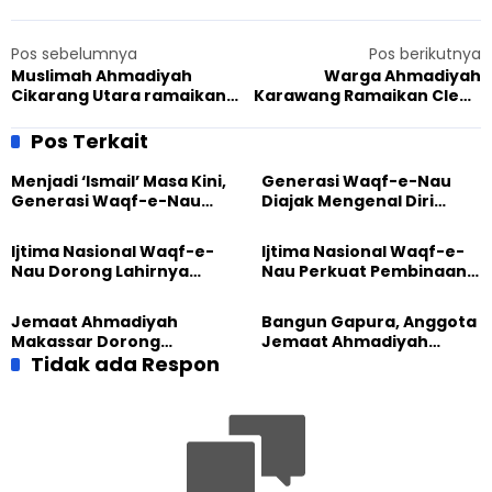
Pos sebelumnya
Pos berikutnya
Muslimah Ahmadiyah
Warga Ahmadiyah
Cikarang Utara ramaikan
Karawang Ramaikan Clean
Clean The City, Tanamkan
The City Bekasi Raya,
Cinta Kebersihan
Berkhidmat untuk
Pos Terkait
Kemanusiaan
Menjadi ‘Ismail’ Masa Kini,
Generasi Waqf-e-Nau
Generasi Waqf-e-Nau
Diajak Mengenal Diri
Diajak Hidup untuk
Sebelum Mengubah
Pengabdian
Dunia
Ijtima Nasional Waqf-e-
Ijtima Nasional Waqf-e-
Nau Dorong Lahirnya
Nau Perkuat Pembinaan
Generasi Pengkhidmat
Calon Pemimpin Jemaat
yang Militan
Masa Depan
Jemaat Ahmadiyah
Bangun Gapura, Anggota
Makassar Dorong
Jemaat Ahmadiyah
Kesadaran Lingkungan
Tidak ada Respon
Madukara dan Warga
Lewat Edukasi Ekoteologi
Sambut HUT RI ke-81