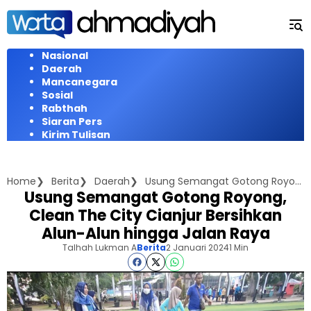
Langsung
ke
konten
Nasional
Daerah
Mancanegara
Sosial
Rabthah
Siaran Pers
Kirim Tulisan
Home
Berita
Daerah
Usung Semangat Gotong Royong, Clean The City Cianjur Bersihkan Alun-Alun hingga Jalan Raya
Usung Semangat Gotong Royong,
Clean The City Cianjur Bersihkan
Alun-Alun hingga Jalan Raya
Talhah Lukman A
Berita
2 Januari 2024
1 Min