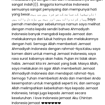
sangat indah))). Anggota komunitas Indonesia
semuanya sangat penyayang dan mempunyai hati
yang besar.انڈونیشیا کے جماعت کے جو فرد ہیں سب بہت
پیار کرنے والے ہیں اور بہت ہی بڑے دل والے ہیں.Saya
pernah mendengar sebelumnya namun saya melihat
dengan mata kepala sendiri bahwa Ahmadiyah
Indonesia banyak mengabdi kepada Jemaat dan
melakukannya dari lubuk hatinya dan melakukannya
dengan hati. Semoga Allah memberkati Jemaat
Ahmadiyah Indonesia dengan rahmat-Nya.Kalau saya
komen disini untuk memuji Jemaat Indonesia, saya
rasa surat kabarnya akan habis. Pujian ini tidak akan
habis. Jemaat kita ini Jemaat yang baik. Masya Allah,
saya melakukan ini agar Allah memberkati Jemaat
Ahmadiyah Indonesia dan mendapat rahmat-Nya.
Semoga Tuhan memberkati Anda dan memberi Anda
kesempatan untuk mengabdi seperti ini, dan semoga
Allah melimpahkan keberkahan-Nya kepada Jemaat
Indonesia, tetapi juga kepada Jemaat secara
keseluruhan. I love Indonesia jemaat Aku Chintan
Indonesia jemaat ❤️❤️❤️❤️❤️❤️