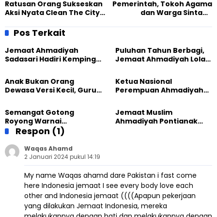
Ratusan Orang Sukseskan
Pemerintah, Tokoh Agama
Aksi Nyata Clean The City
dan Warga Sintang
Sultra di Tugu Religi
Apresiasi Gerakan Clean
the City di Awal Tahun 2024
Pos Terkait
Jemaat Ahmadiyah
Puluhan Tahun Berbagi,
Sadasari Hadiri Kemping
Jemaat Ahmadiyah Lolak
Pemuda Lintas Agama di
Kembali Salurkan
Majalengka
Sembako kepada Warga
Anak Bukan Orang
Ketua Nasional
Dewasa Versi Kecil, Guru
Perempuan Ahmadiyah
Besar UT Kenalkan Model
Indonesia Raih Gelar Guru
Pendidikan BERLIAN
Besar Universitas
Semangat Gotong
Jemaat Muslim
Terbuka
Royong Warnai
Ahmadiyah Pontianak
Pembangunan Kembali
Respon (1)
dan Gereja Katedral
Masjid di Jemaat
Perkuat Kolaborasi Sosial
Ahmadiyah Sukapura
Waqas Ahamd
2 Januari 2024 pukul 14:19
My name Waqas ahamd dare Pakistan i fast come
here Indonesia jemaat I see every body love each
other and Indonesia jemaat ((((Apapun pekerjaan
yang dilakukan Jemaat Indonesia, mereka
melakukannya dengan hati dan melakukannya dengan