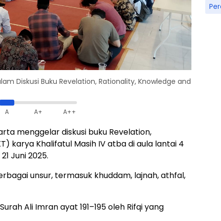
Pe
m Diskusi Buku Revelation, Rationality, Knowledge and
A
A+
A++
arta menggelar diskusi buku Revelation,
) karya Khalifatul Masih IV atba di aula lantai 4
21 Juni 2025.
 berbagai unsur, termasuk khuddam, lajnah, athfal,
rah Ali Imran ayat 191–195 oleh Rifqi yang