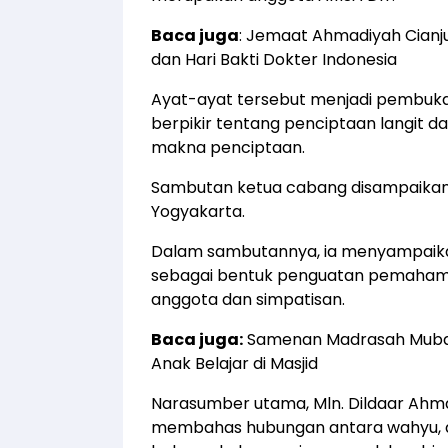
Baca juga
:
Jemaat Ahmadiyah Cianjur
dan Hari Bakti Dokter Indonesia
Ayat-ayat tersebut menjadi pembuk
berpikir tentang penciptaan langit d
makna penciptaan.
Sambutan ketua cabang disampaikan 
Yogyakarta.
Dalam sambutannya, ia menyampaikan 
sebagai bentuk penguatan pemahaman
anggota dan simpatisan.
Baca juga:
Samenan Madrasah Mubar
Anak Belajar di Masjid
Narasumber utama, Mln. Dildaar Ah
membahas hubungan antara wahyu, a