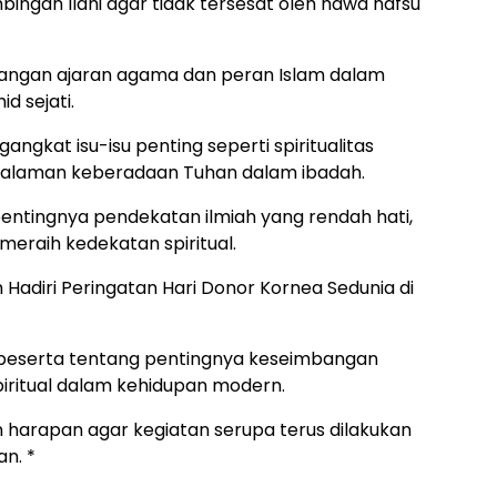
ngan Ilahi agar tidak tersesat oleh hawa nafsu
pangan ajaran agama dan peran Islam dalam
 sejati.
ngkat isu-isu penting seperti spiritualitas
alaman keberadaan Tuhan dalam ibadah.
tingnya pendekatan ilmiah yang rendah hati,
meraih kedekatan spiritual.
adiri Peringatan Hari Donor Kornea Sedunia di
peserta tentang pentingnya keseimbangan
piritual dalam kehidupan modern.
 harapan agar kegiatan serupa terus dilakukan
n. *