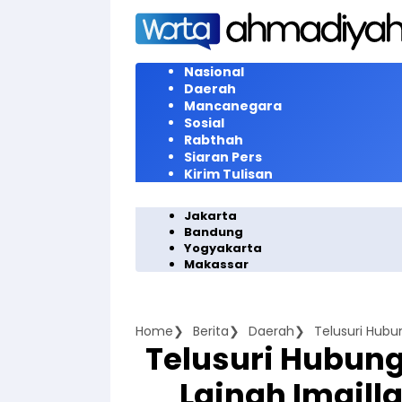
Langsung
ke
konten
Nasional
Daerah
Mancanegara
Sosial
Rabthah
Siaran Pers
Kirim Tulisan
Jakarta
Bandung
Yogyakarta
Makassar
Home
Berita
Daerah
Telusuri Hubun
Lajnah Imaill