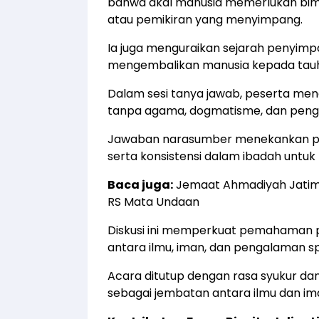
bahwa akal manusia memerlukan bimbi
atau pemikiran yang menyimpang.
Ia juga menguraikan sejarah penyim
mengembalikan manusia kepada tauhid
Dalam sesi tanya jawab, peserta menga
tanpa agama, dogmatisme, dan peng
Jawaban narasumber menekankan pen
serta konsistensi dalam ibadah untuk 
Baca juga:
Jemaat Ahmadiyah Jatim H
RS Mata Undaan
Diskusi ini memperkuat pemahaman 
antara ilmu, iman, dan pengalaman s
Acara ditutup dengan rasa syukur dan
sebagai jembatan antara ilmu dan ima