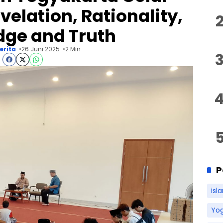
velation, Rationality,
ge and Truth
erita
26 Juni 2025
2 Min
P
isl
Yo