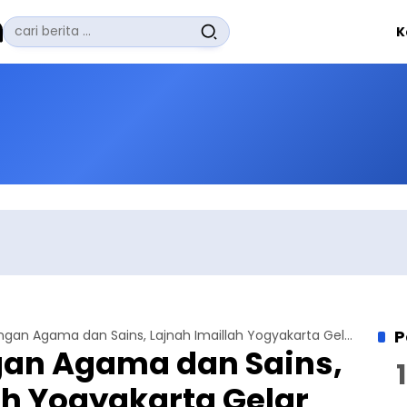
Pencarian
K
untuk:
#
Zuhairi Misrawi
#
Zoom
#
Zero Waste
#
Zaki Firdaus
#
Zafrullah Ahmad Pontoh
No Recent Searches Yet.
P
Telusuri Hubungan Agama dan Sains, Lajnah Imaillah Yogyakarta Gelar Diskusi Buku Revelation, Rationality, Knowledge and Truth
gan Agama dan Sains,
ah Yogyakarta Gelar