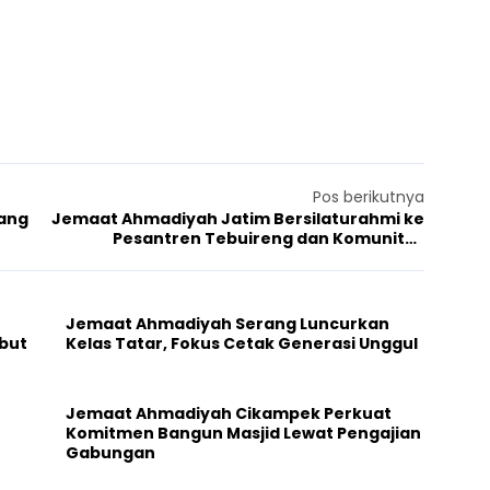
i
Pos berikutnya
ang
Jemaat Ahmadiyah Jatim Bersilaturahmi ke
Pesantren Tebuireng dan Komunitas
Gusdurian Jombang
Jemaat Ahmadiyah Serang Luncurkan
but
Kelas Tatar, Fokus Cetak Generasi Unggul
Jemaat Ahmadiyah Cikampek Perkuat
Komitmen Bangun Masjid Lewat Pengajian
Gabungan