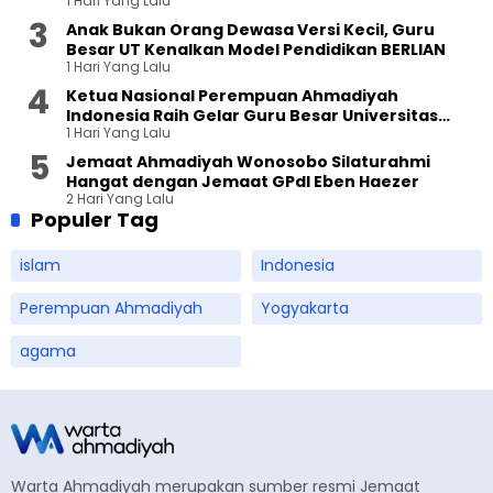
1 Hari Yang Lalu
Anak Bukan Orang Dewasa Versi Kecil, Guru
Besar UT Kenalkan Model Pendidikan BERLIAN
1 Hari Yang Lalu
Ketua Nasional Perempuan Ahmadiyah
Indonesia Raih Gelar Guru Besar Universitas
1 Hari Yang Lalu
Terbuka
Jemaat Ahmadiyah Wonosobo Silaturahmi
Hangat dengan Jemaat GPdI Eben Haezer
2 Hari Yang Lalu
Populer Tag
islam
Indonesia
Perempuan Ahmadiyah
Yogyakarta
agama
Warta Ahmadiyah merupakan sumber resmi Jemaat