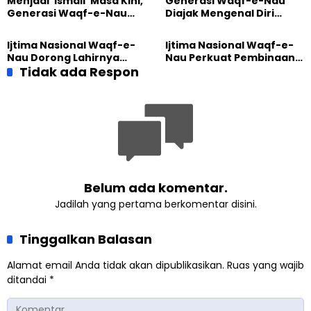
Menjadi ‘Ismail’ Masa Kini,
Generasi Waqf-e-Nau
Terbuka
Generasi Waqf-e-Nau
Diajak Mengenal Diri
Diajak Hidup untuk
Sebelum Mengubah
Pengabdian
Dunia
Ijtima Nasional Waqf-e-
Ijtima Nasional Waqf-e-
Nau Dorong Lahirnya
Nau Perkuat Pembinaan
Generasi Pengkhidmat
Tidak ada Respon
Calon Pemimpin Jemaat
yang Militan
Masa Depan
Belum ada komentar.
Jadilah yang pertama berkomentar disini.
Tinggalkan Balasan
Alamat email Anda tidak akan dipublikasikan.
Ruas yang wajib
ditandai
*