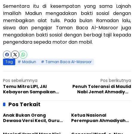
Sementara itu di kesempatan yang sama Lajnah
Imaillah Madiun mengadakan bakti sosial dengan
membagikan alat tulis. Pada bulan Ramadan lalu,
siswa dan pengajar Taman Baca Al-Masroor juga
mengadakan bakti sosial dengan berbagi tajil kepada
pengendara sepeda motor dan mobil.
Tag
Madiun
Taman Baca Al-Masroor
Pos sebelumnya
Pos berikutnya
Temu Mitra LIPI, JAI
Penuh Toleransi di Maulid
Kebayoran Sampaikan
Nabi Jemat Ahmadiyah
Pendapat
Madiun
Pos Terkait
Anak Bukan Orang
Ketua Nasional
Dewasa Versi Kecil, Guru
Perempuan Ahmadiyah
Besar UT Kenalkan Model
Indonesia Raih Gelar Guru
Pendidikan BERLIAN
Besar Universitas