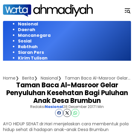
Langsung
ke
konten
Nasional
Daerah
Mancanegara
Sosial
Rabthah
Siaran Pers
Kirim Tulisan
Home
Berita
Nasional
Taman Baca Al-Masroor Gelar Penyuluhan Kesehatan Bagi Puluhan Anak Desa Brumbun
Taman Baca Al-Masroor Gelar
Penyuluhan Kesehatan Bagi Puluhan
Anak Desa Brumbun
Redaksi
Nasional
28 Desember 2017
1 Min
AYO HIDUP SEHAT:dr.Hari menjelaskan cara membentuk pola
hidup sehat di hadapan anak-anak Desa Brumbun