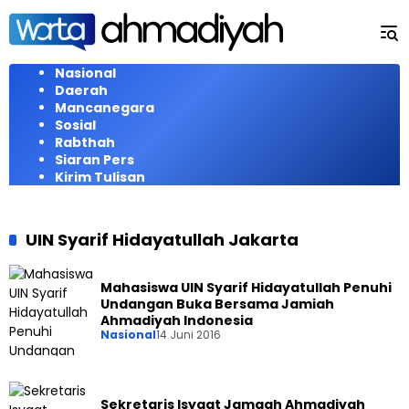
Langsung
ke
konten
Nasional
Daerah
Mancanegara
Sosial
Rabthah
Siaran Pers
Kirim Tulisan
UIN Syarif Hidayatullah Jakarta
Mahasiswa UIN Syarif Hidayatullah Penuhi
Undangan Buka Bersama Jamiah
Ahmadiyah Indonesia
Nasional
14 Juni 2016
Sekretaris Isyaat Jamaah Ahmadiyah