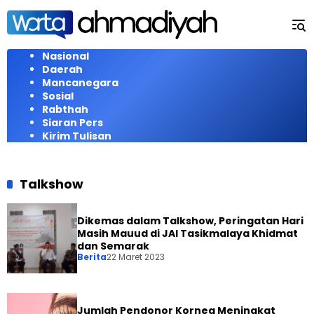
Langsung
ke
konten
Nasional
Daerah
Mancanegara
Sosial
Rabthah
Siaran Pers
Kirim Tulisan
Talkshow
Dikemas dalam Talkshow, Peringatan Hari
Masih Mauud di JAI Tasikmalaya Khidmat
dan Semarak
Berita
22 Maret 2023
Jumlah Pendonor Kornea Meningkat