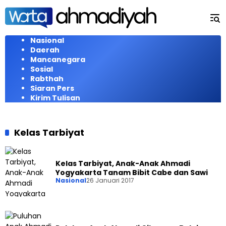
Langsung
ke
konten
Nasional
Daerah
Mancanegara
Sosial
Rabthah
Siaran Pers
Kirim Tulisan
Kelas Tarbiyat
Kelas Tarbiyat, Anak-Anak Ahmadi
Yogyakarta Tanam Bibit Cabe dan Sawi
Nasional
26 Januari 2017