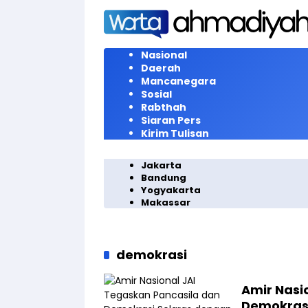
Langsung
ke
konten
Nasional
Daerah
Mancanegara
Sosial
Rabthah
Siaran Pers
Kirim Tulisan
Jakarta
Bandung
Yogyakarta
Makassar
demokrasi
Amir Nasi
Demokrasi