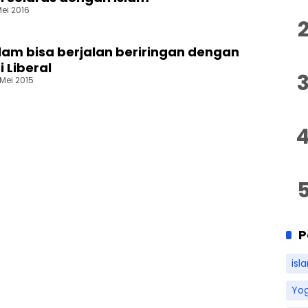
ei 2016
lam bisa berjalan beriringan dengan
 Liberal
 Mei 2015
P
isl
Yo