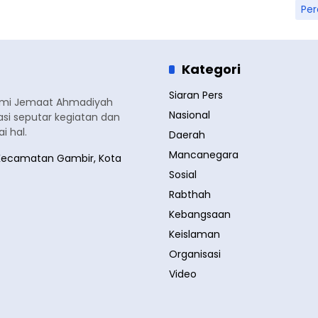
Pe
Kategori
Siaran Pers
smi Jemaat Ahmadiyah
Nasional
si seputar kegiatan dan
 hal.
Daerah
Mancanegara
a, Kecamatan Gambir, Kota
Sosial
Rabthah
Kebangsaan
Keislaman
Organisasi
Video