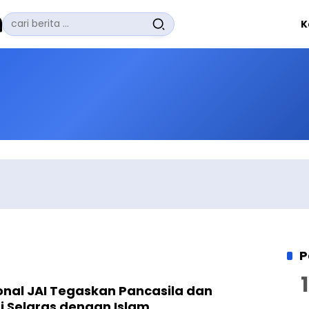
Pencarian
K
untuk:
#
Zuhairi Misrawi
#
Zoom
#
Zero Waste
#
Zaki Firdaus
#
Zafrullah Ahmad Pontoh
No Recent Searches Yet.
P
onal JAI Tegaskan Pancasila dan
 Selaras dengan Islam