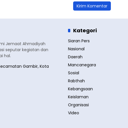
Kategori
Siaran Pers
smi Jemaat Ahmadiyah
Nasional
si seputar kegiatan dan
 hal.
Daerah
Mancanegara
a, Kecamatan Gambir, Kota
Sosial
Rabthah
Kebangsaan
Keislaman
Organisasi
Video