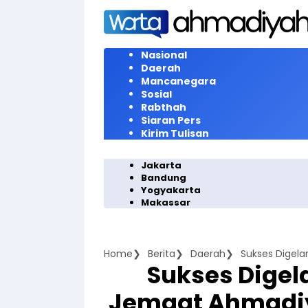
Langsung
ke
konten
Nasional
Daerah
Mancanegara
Sosial
Rabthah
Siaran Pers
Kirim Tulisan
Jakarta
Bandung
Yogyakarta
Makassar
Home
Berita
Daerah
Sukses Digel
Jemaat Ahmadiya