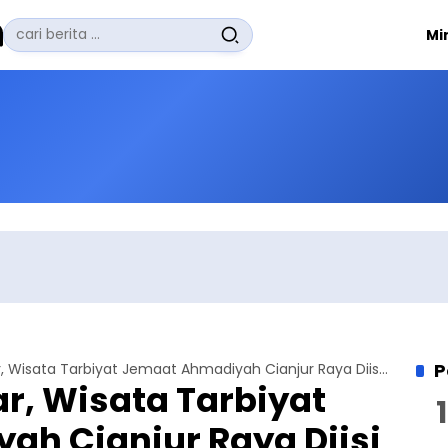
Pencarian
Mi
untuk:
#
Zuhairi Misrawi
#
Zoom
#
Zero Waste
#
Zaki Firdaus
#
Zafrullah Ahmad Pontoh
No Recent Searches Yet.
P
Sukses Digelar, Wisata Tarbiyat Jemaat Ahmadiyah Cianjur Raya Diisi Materi Perjodohan dalam Islam
ar, Wisata Tarbiyat
h Cianjur Raya Diisi