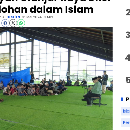
dohan dalam Islam
n A
Berita
6 Mei 2024
1 Min
P
isl
Pe