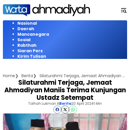
Langsung
ke
konten
Nasional
Daerah
Mancanegara
Sosial
Rabthah
Siaran Pers
Kirim Tulisan
Home
Berita
Silaturahmi Terjaga, Jemaat Ahmadiyan Maniis Terima Kunjungan Ustadz Setempat
Silaturahmi Terjaga, Jemaat
Ahmadiyan Maniis Terima Kunjungan
Ustadz Setempat
Talhah Lukman A
Berita
20 April 2024
1 Min