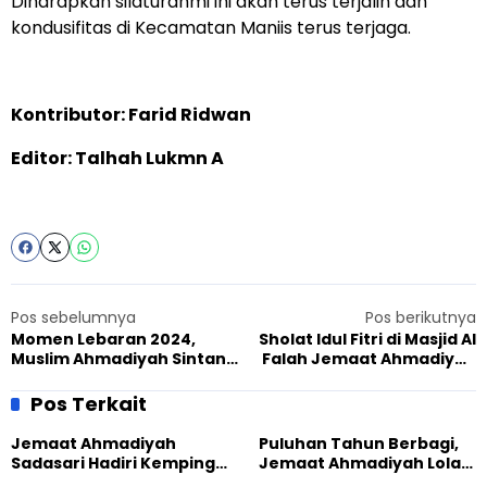
Diharapkan silaturahmi ini akan terus terjalin dan
kondusifitas di Kecamatan Maniis terus terjaga.
Kontributor: Farid Ridwan
Editor: Talhah Lukmn A
Pos sebelumnya
Pos berikutnya
Momen Lebaran 2024,
Sholat Idul Fitri di Masjid Al
Muslim Ahmadiyah Sintang
Falah Jemaat Ahmadiyah
Mempererat Tali
Sukasari Berlangsung
Persaudaraan dengan
Kondusif
Pos Terkait
Sejumlah Kalangan
Jemaat Ahmadiyah
Puluhan Tahun Berbagi,
Sadasari Hadiri Kemping
Jemaat Ahmadiyah Lolak
Pemuda Lintas Agama di
Kembali Salurkan