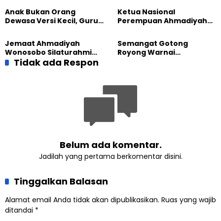
Majalengka
Sembako kepada Warga
Anak Bukan Orang
Ketua Nasional
Dewasa Versi Kecil, Guru
Perempuan Ahmadiyah
Besar UT Kenalkan Model
Indonesia Raih Gelar Guru
Pendidikan BERLIAN
Besar Universitas
Jemaat Ahmadiyah
Semangat Gotong
Terbuka
Wonosobo Silaturahmi
Royong Warnai
Hangat dengan Jemaat
Tidak ada Respon
Pembangunan Kembali
GPdI Eben Haezer
Masjid di Jemaat
Ahmadiyah Sukapura
Belum ada komentar.
Jadilah yang pertama berkomentar disini.
Tinggalkan Balasan
Alamat email Anda tidak akan dipublikasikan.
Ruas yang wajib
ditandai
*