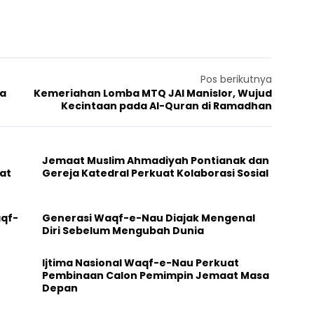
Pos berikutnya
ga
Kemeriahan Lomba MTQ JAI Manislor, Wujud
Kecintaan pada Al-Quran di Ramadhan
Jemaat Muslim Ahmadiyah Pontianak dan
at
Gereja Katedral Perkuat Kolaborasi Sosial
aqf-
Generasi Waqf-e-Nau Diajak Mengenal
Diri Sebelum Mengubah Dunia
Ijtima Nasional Waqf-e-Nau Perkuat
Pembinaan Calon Pemimpin Jemaat Masa
Depan