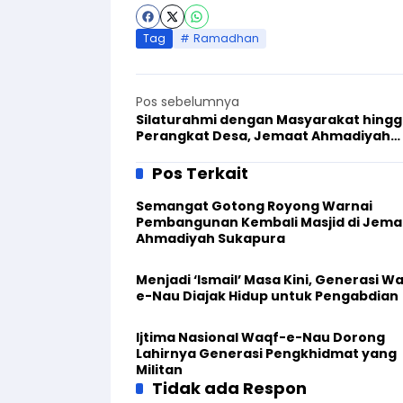
Tag
Ramadhan
Pos sebelumnya
Silaturahmi dengan Masyarakat hing
Perangkat Desa, Jemaat Ahmadiyah
Singaparna Gelar Baksos
Pos Terkait
Semangat Gotong Royong Warnai
Pembangunan Kembali Masjid di Jema
Ahmadiyah Sukapura
Menjadi ‘Ismail’ Masa Kini, Generasi W
e-Nau Diajak Hidup untuk Pengabdian
Ijtima Nasional Waqf-e-Nau Dorong
Lahirnya Generasi Pengkhidmat yang
Militan
Tidak ada Respon