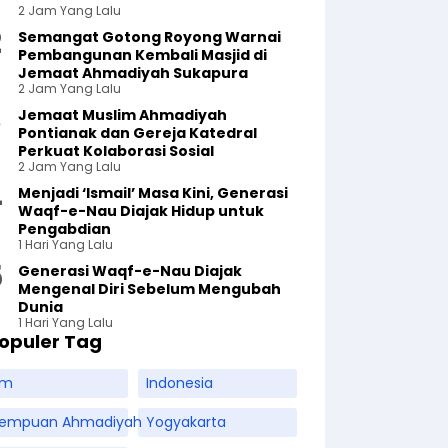
2 Jam Yang Lalu
Semangat Gotong Royong Warnai
Pembangunan Kembali Masjid di
Jemaat Ahmadiyah Sukapura
2 Jam Yang Lalu
Jemaat Muslim Ahmadiyah
Pontianak dan Gereja Katedral
Perkuat Kolaborasi Sosial
2 Jam Yang Lalu
Menjadi ‘Ismail’ Masa Kini, Generasi
Waqf-e-Nau Diajak Hidup untuk
Pengabdian
1 Hari Yang Lalu
Generasi Waqf-e-Nau Diajak
Mengenal Diri Sebelum Mengubah
Dunia
1 Hari Yang Lalu
opuler Tag
am
Indonesia
rempuan Ahmadiyah
Yogyakarta