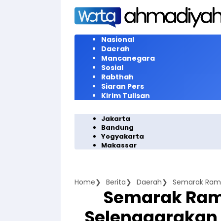
Langsung
ke
konten
Nasional
Daerah
Mancanegara
Sosial
Rabthah
Siaran Pers
Kirim Tulisan
Jakarta
Bandung
Yogyakarta
Makassar
Home
Berita
Daerah
Semarak Ram
Selenggarakan