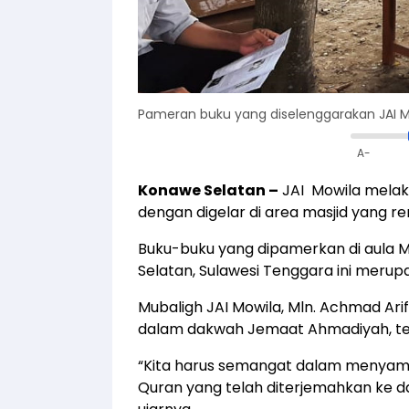
Pameran buku yang diselenggarakan JAI M
A-
Konawe Selatan
–
JAI Mowila mela
dengan digelar di area masjid yang r
Buku-buku yang dipamerkan di aula M
Selatan, Sulawesi Tenggara ini meru
Mubaligh JAI Mowila, Mln. Achmad Ar
dalam dakwah Jemaat Ahmadiyah, te
“Kita harus semangat dalam menyamp
Quran yang telah diterjemahkan ke d