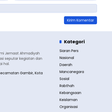
Kategori
Siaran Pers
smi Jemaat Ahmadiyah
Nasional
si seputar kegiatan dan
 hal.
Daerah
Mancanegara
a, Kecamatan Gambir, Kota
Sosial
Rabthah
Kebangsaan
Keislaman
Organisasi