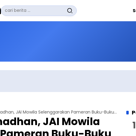
Pencarian
S
untuk:
#
Zuhairi Misrawi
#
Zoom
#
Zero Waste
#
Zaki Firdaus
#
Zafrullah Ahmad Pontoh
No Recent Searches Yet.
P
Semarak Ramadhan, JAI Mowila Selenggarakan Pameran Buku-Buku dan Al Qur'an di Area Masjid
adhan, JAI Mowila
 Pameran Buku-Buku