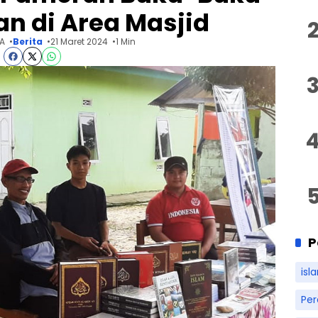
an di Area Masjid
 A
Berita
21 Maret 2024
1 Min
P
isl
Pe