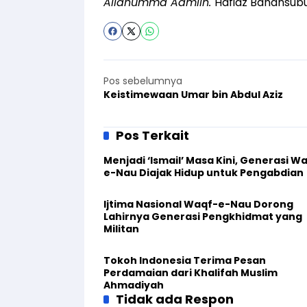
Allahumma Aamiin.
Hafidz Bahansub
Pos sebelumnya
Keistimewaan Umar bin Abdul Aziz
Pos Terkait
Menjadi ‘Ismail’ Masa Kini, Generasi W
e-Nau Diajak Hidup untuk Pengabdian
Ijtima Nasional Waqf-e-Nau Dorong
Lahirnya Generasi Pengkhidmat yang
Militan
Tokoh Indonesia Terima Pesan
Perdamaian dari Khalifah Muslim
Ahmadiyah
Tidak ada Respon