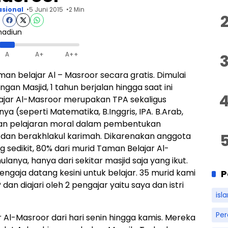
asional
5 Juni 2015
2 Min
A
A+
A++
n belajar Al – Masroor secara gratis. Dimulai
gan Masjid, 1 tahun berjalan hingga saat ini
ajar Al-Masroor merupakan TPA sekaligus
ya (seperti Matematika, B.Inggris, IPA. B.Arab,
tkan pelajaran moral dalam pembentukan
a dan berakhlakul karimah. Dikarenakan anggota
edikit, 80% dari murid Taman Belajar Al-
anya, hanya dari sekitar masjid saja yang ikut.
sengaja datang kesini untuk belajar. 35 murid kami
P
an diajari oleh 2 pengajar yaitu saya dan istri
isl
Pe
r Al-Masroor dari hari senin hingga kamis. Mereka