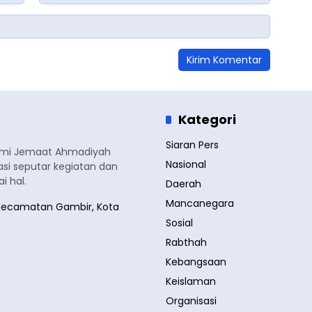
Kategori
Siaran Pers
smi Jemaat Ahmadiyah
Nasional
si seputar kegiatan dan
 hal.
Daerah
Mancanegara
a, Kecamatan Gambir, Kota
Sosial
Rabthah
Kebangsaan
Keislaman
Organisasi