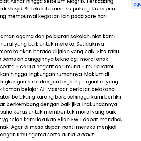
halat Ashar hingga sebelum Magrib. Terkadang
ag
i Masjid. Setelah itu mereka pulang. Kami pun
g mempunyai kegiatan lain pada sore hari
man agama dan pelajaran sekolah, niat kami
ral yang baik untuk mereka. Setidaknya
reka akan berada di jalan yang baik. Kita tahu
an semakin canggihnya teknologi, moral anak –
rita – cerita negatif dari murid – murid kami
kan hingga lingkungan rumahnya. Maklum di
 lingkungan kota dengan tingkat pergaulan yang
k taman belajar Al-Masroor berlatar belakang
ar belakang kurang baik, sehingga kami berfikir
at berkembang dengan baik jika lingkungannya
rusaha keras untuk membentuk moral yang baik
 yg telah kami lakukan Allah SWT dapat meridhai,
anak. Agar di masa depan nanti mereka menjadi
engan ilmu agama serta dunia.
Aamiin