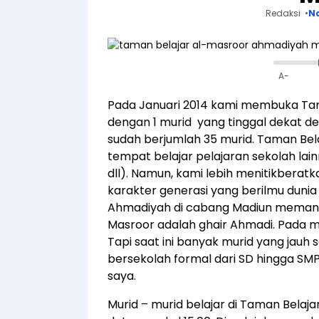
Redaksi
N
A-
Pada Januari 2014 kami membuka Tama
dengan 1 murid yang tinggal dekat den
sudah berjumlah 35 murid. Taman Bel
tempat belajar pelajaran sekolah lainn
dll). Namun, kami lebih menitikbera
karakter generasi yang berilmu duni
Ahmadiyah di cabang Madiun memang s
Masroor adalah ghair Ahmadi. Pada mul
Tapi saat ini banyak murid yang jauh 
bersekolah formal dari SD hingga SMP d
saya.
Murid – murid belajar di Taman Belaja