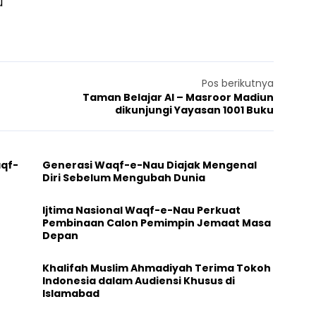
u
Pos berikutnya
Taman Belajar Al – Masroor Madiun
dikunjungi Yayasan 1001 Buku
aqf-
Generasi Waqf-e-Nau Diajak Mengenal
Diri Sebelum Mengubah Dunia
Ijtima Nasional Waqf-e-Nau Perkuat
Pembinaan Calon Pemimpin Jemaat Masa
Depan
Khalifah Muslim Ahmadiyah Terima Tokoh
Indonesia dalam Audiensi Khusus di
Islamabad