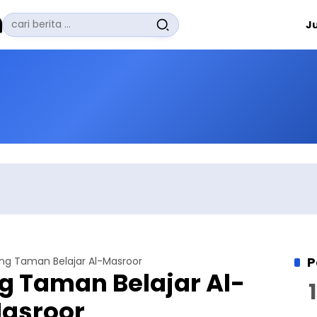
Pencarian
J
untuk:
#
Zuhairi Misrawi
#
Zoom
#
Zero Waste
#
Zaki Firdaus
#
Zafrullah Ahmad Pontoh
No Recent Searches Yet.
P
ang Taman Belajar Al-Masroor
ng Taman Belajar Al-
asroor