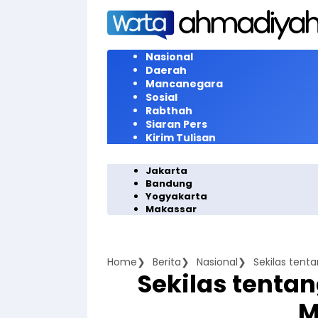
Langsung
ke
konten
Nasional
Daerah
Mancanegara
Sosial
Rabthah
Siaran Pers
Kirim Tulisan
Jakarta
Bandung
Yogyakarta
Makassar
Home
Berita
Nasional
Sekilas tent
Sekilas tenta
M