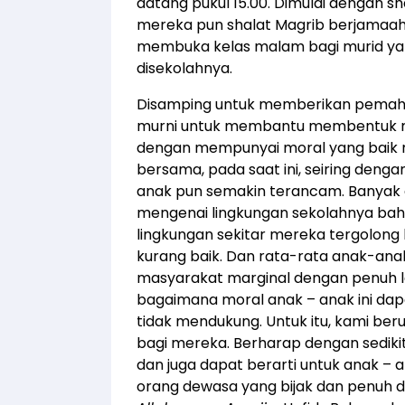
datang pukul 15.00. Dimulai dengan s
mereka pun shalat Magrib berjamaah d
membuka kelas malam bagi murid yan
disekolahnya.
Disamping untuk memberikan pemaha
murni untuk membantu membentuk mo
dengan mempunyai moral yang baik me
bersama, pada saat ini, seiring deng
anak pun semakin terancam. Banyak ce
mengenai lingkungan sekolahnya bah
lingkungan sekitar mereka tergolong
kurang baik. Dan rata-rata anak-ana
masyarakat marginal dengan penuh lat
bagaimana moral anak – anak ini dap
tidak mendukung. Untuk itu, kami be
bagi mereka. Berharap dengan sedikit
dan juga dapat berarti untuk anak – 
orang dewasa yang bijak dan penuh d