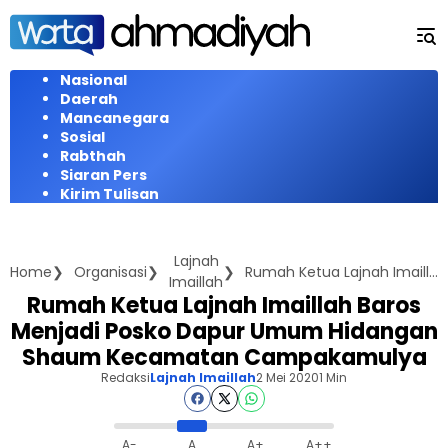
Langsung
ke
konten
Nasional
Daerah
Mancanegara
Sosial
Rabthah
Siaran Pers
Kirim Tulisan
Lajnah
Home
Organisasi
Rumah Ketua Lajnah Imaillah Baros Menjadi Posko Dapur Umum Hidangan Shaum Kecamatan Campakamulya
Imaillah
Rumah Ketua Lajnah Imaillah Baros
Menjadi Posko Dapur Umum Hidangan
Shaum Kecamatan Campakamulya
Redaksi
Lajnah Imaillah
2 Mei 2020
1 Min
A-
A
A+
A++