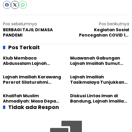
Pos sebelumnya
Pos berikutnya
BERBAGI TAJIL DI MASA
Kegiatan Sosial
PANDEMI
Pencegahan COVID 19,
Humanity First Serang
Banten.
Pos Terkait
Klub Membaca
Muawanah Gabungan
Abdussalam Lajnah
Lajnah Imaillah Sumut
Imaillah Tanjung Medan
Hadirkan Olahraga
Gelar Diskusi dan
hingga Edukasi Tangani
Lajnah Imaillah Karawang
Lajnah Imaillah
Tadabbur Alam
Sampah
Pererat Silaturahmi
Tasikmalaya Tunjukkan
dengan Warga Lewat
Kiprah KSU Kusumawangi
Masak Bersama
Bangun Ekonomi
Khalifah Muslim
Diskusi Lintas Iman di
Keluarga
Ahmadiyah: Masa Depan
Bandung, Lajnah Imaillah
Anak Dimulai dari
Tidak ada Respon
Tekankan Pentingnya
Perempuan yang Terus
Resiliensi
Belajar