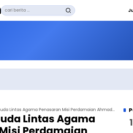
Pencarian
J
untuk:
#
Zuhairi Misrawi
#
Zoom
#
Zero Waste
#
Zaki Firdaus
#
Zafrullah Ahmad Pontoh
No Recent Searches Yet.
P
Puluhan Pemuda Lintas Agama Penasaran Misi Perdamaian Ahmadiyah
uda Lintas Agama
Misi Perdamaian