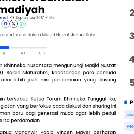
madiyah
onal
18 September 2017
1 Min
 berfoto di dalam Masjid Nusrat Jahan, Kota
A
A+
A++
 Bhinneka Nusantara mengunjungi Masjid Nusrat
). Selain silaturahmi, kedatangan para pemuda
tahui lebih jauh misi perdamaian yang diusung
n tersebut, Ketua Forum Bhinneka Tunggal Ika,
P
iatan yang berfokus pada diskusi dan sharing ini
n baru bagi generasi muda agar lebih peduli
isl
erta perdamaian.
Pe
Papua Mananwir Paolo Vincen Mayer berharap