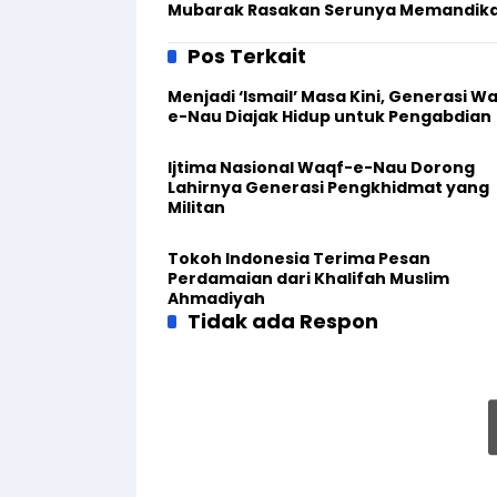
Mubarak Rasakan Serunya Memandik
Domba
Pos Terkait
Menjadi ‘Ismail’ Masa Kini, Generasi W
e-Nau Diajak Hidup untuk Pengabdian
Ijtima Nasional Waqf-e-Nau Dorong
Lahirnya Generasi Pengkhidmat yang
Militan
Tokoh Indonesia Terima Pesan
Perdamaian dari Khalifah Muslim
Ahmadiyah
Tidak ada Respon