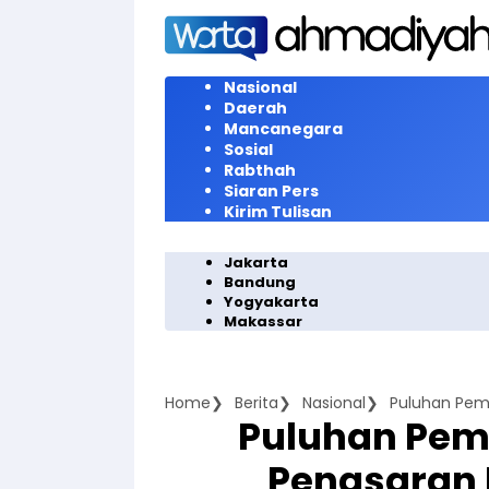
Langsung
ke
konten
Nasional
Daerah
Mancanegara
Sosial
Rabthah
Siaran Pers
Kirim Tulisan
Jakarta
Bandung
Yogyakarta
Makassar
Home
Berita
Nasional
Puluhan Pem
Penasaran 