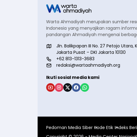
Warta Ahmadiyah merupakan sumber re
Indonesia yang menyajikan ragam informa
pandangan Ahmadiyah mengenai berbagai
Jln. Balikpapan III No. 27 Petojo Utar
Jakarta Pusat – DKI Jakarta 10130
+62 813-1313-3683
redaksi@wartaahmadiyah.org
Ikuti sosial media kami
Pedoman Media Siber
Kode Etik
Indeks Ber
Copyright © 2026 - Media Center Nasion