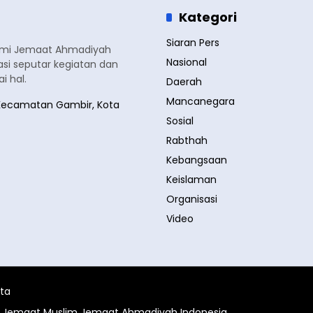
Kategori
Siaran Pers
smi Jemaat Ahmadiyah
Nasional
si seputar kegiatan dan
 hal.
Daerah
Mancanegara
a, Kecamatan Gambir, Kota
Sosial
Rabthah
Kebangsaan
Keislaman
Organisasi
Video
ita
al Jemaat Muslim Jemaat Ahmadiyah Indonesia