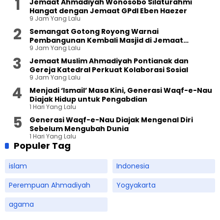
Jemaat Ahmadiyah Wonosobo Silaturahmi
Hangat dengan Jemaat GPdI Eben Haezer
9 Jam Yang Lalu
Semangat Gotong Royong Warnai
Pembangunan Kembali Masjid di Jemaat
9 Jam Yang Lalu
Ahmadiyah Sukapura
Jemaat Muslim Ahmadiyah Pontianak dan
Gereja Katedral Perkuat Kolaborasi Sosial
9 Jam Yang Lalu
Menjadi ‘Ismail’ Masa Kini, Generasi Waqf-e-Nau
Diajak Hidup untuk Pengabdian
1 Hari Yang Lalu
Generasi Waqf-e-Nau Diajak Mengenal Diri
Sebelum Mengubah Dunia
1 Hari Yang Lalu
Populer Tag
islam
Indonesia
Perempuan Ahmadiyah
Yogyakarta
agama