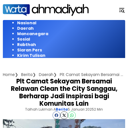
Langsung
ke
konten
Nasional
Daerah
Mancanegara
Sosial
Rabthah
Siaran Pers
Kirim Tulisan
Home
Berita
Daerah
Plt Camat Sekayam Bersamai Relawan Clean the City Sanggau, Berharap Jadi Inspirasi bagi Komunitas Lain
Plt Camat Sekayam Bersamai
Relawan Clean the City Sanggau,
Berharap Jadi Inspirasi bagi
Komunitas Lain
Talhah Lukman A
Berita
5 Januari 2025
2 Min