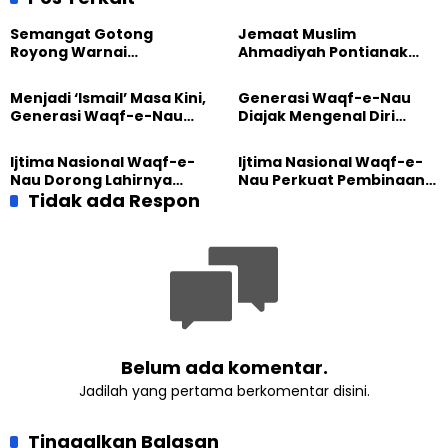
di Water Front
dan Tokoh Masyarakat
Semangat Gotong
Jemaat Muslim
Royong Warnai
Ahmadiyah Pontianak
Pembangunan Kembali
dan Gereja Katedral
Masjid di Jemaat
Perkuat Kolaborasi Sosial
Menjadi ‘Ismail’ Masa Kini,
Generasi Waqf-e-Nau
Ahmadiyah Sukapura
Generasi Waqf-e-Nau
Diajak Mengenal Diri
Diajak Hidup untuk
Sebelum Mengubah
Pengabdian
Dunia
Ijtima Nasional Waqf-e-
Ijtima Nasional Waqf-e-
Nau Dorong Lahirnya
Nau Perkuat Pembinaan
Generasi Pengkhidmat
Tidak ada Respon
Calon Pemimpin Jemaat
yang Militan
Masa Depan
Belum ada komentar.
Jadilah yang pertama berkomentar disini.
Tinggalkan Balasan