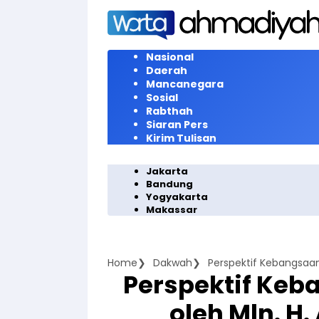
Langsung
ke
konten
Nasional
Daerah
Mancanegara
Sosial
Rabthah
Siaran Pers
Kirim Tulisan
Jakarta
Bandung
Yogyakarta
Makassar
Home
Dakwah
Perspektif Kebangsaan 
Perspektif Keb
oleh Mln. H.