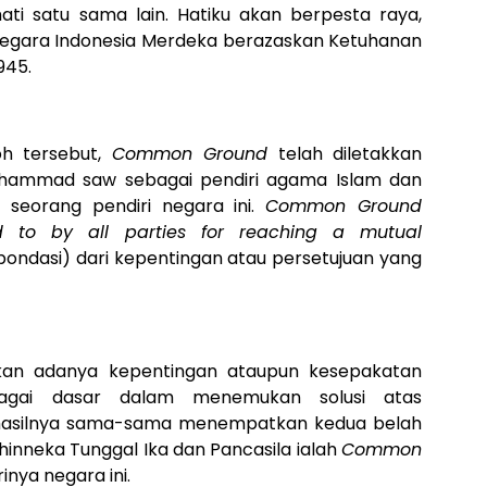
i satu sama lain. Hatiku akan berpesta raya,
 Negara Indonesia Merdeka berazaskan Ketuhanan
945.
oh tersebut,
Common Ground
telah diletakkan
hammad saw sebagai pendiri agama Islam dan
 seorang pendiri negara ini.
Common Ground
 to by all parties for reaching a mutual
pondasi) dari kepentingan atau persetujuan yang
lukan adanya kepentingan ataupun kesepakatan
agai dasar dalam menemukan solusi atas
 hasilnya sama-sama menempatkan kedua belah
inneka Tunggal Ika dan Pancasila ialah
Common
nya negara ini.