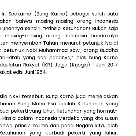
 Ir. Soekarno (Bung Karno) sebagai salah satu
akan bahwa masing-masing orang Indonesia
hannya sendiri. “Prinsip Ketuhanan! Bukan saja
pi masing-masing orang Indonesia hendaknya
isten menyembah Tuhan menurut petunjuk Isa al
ut petunjuk Nabi Muhammad saw., orang Buddha
ab-kitab yang ada padanya,” jelas bung Karno
daulatan Rakyat (KR) Jogja (Krjogja) 1 Juni 2017
kjat edisi Juni 1964.
asila NKRI tersebut, Bung Karno juga menjelaskan
hanan Yang Maha Esa adalah Ketuhanan yang
udi pekerti yang luhur, Ketuhanan yang hormat-
 kita di dalam Indonesia Merdeka yang kita susun
bahwa prinsip kelima dari pada Negara kita, ialah
etuhanan yang berbudi pekerti yang luhur,