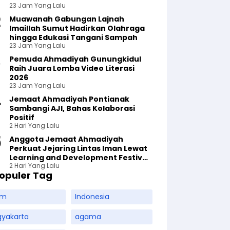
23 Jam Yang Lalu
Muawanah Gabungan Lajnah
Imaillah Sumut Hadirkan Olahraga
hingga Edukasi Tangani Sampah
23 Jam Yang Lalu
Pemuda Ahmadiyah Gunungkidul
Raih Juara Lomba Video Literasi
2026
23 Jam Yang Lalu
Jemaat Ahmadiyah Pontianak
Sambangi AJI, Bahas Kolaborasi
Positif
2 Hari Yang Lalu
Anggota Jemaat Ahmadiyah
Perkuat Jejaring Lintas Iman Lewat
Learning and Development Festival
2 Hari Yang Lalu
di Yogyakarta
opuler Tag
am
Indonesia
gyakarta
agama