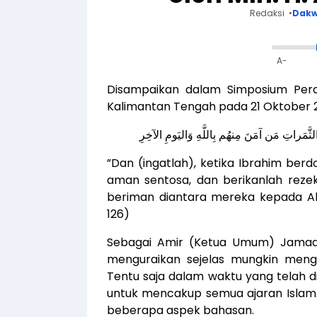
Redaksi
Dak
A-
Disampaikan dalam Simposium Perda
Kalimantan Tengah pada 21 Oktober 
لثَّمَراتِ مَن آمَنَ مِنهُم بِاللَّهِ وَاليَومِ الآخِرِ
”Dan (ingatlah), ketika Ibrahim berdo
aman sentosa, dan berikanlah rez
beriman diantara mereka kepada All
126)
Sebagai Amir (Ketua Umum) Jamaah
menguraikan sejelas mungkin menge
Tentu saja dalam waktu yang telah d
untuk mencakup semua ajaran Islam.
beberapa aspek bahasan.