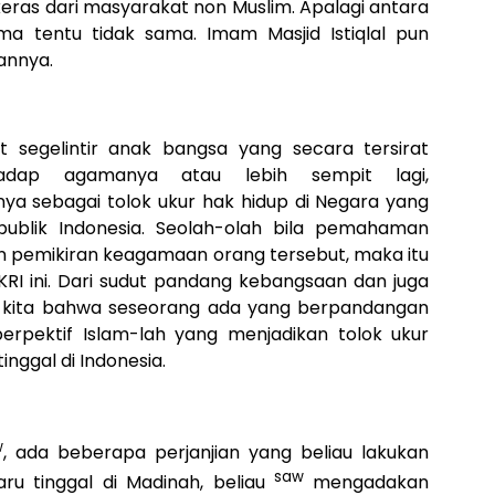
eras dari masyarakat non Muslim. Apalagi antara
a tentu tidak sama. Imam Masjid Istiqlal pun
annya.
at segelintir anak bangsa yang secara tersirat
adap agamanya atau lebih sempit lagi,
a sebagai tolok ukur hak hidup di Negara yang
epublik Indonesia. Seolah-olah bila pemahaman
n pemikiran keagamaan orang tersebut, maka itu
KRI ini. Dari sudut pandang kebangsaan dan juga
n kita bahwa seseorang ada yang berpandangan
rpektif Islam-lah yang menjadikan tolok ukur
nggal di Indonesia.
w
, ada beberapa perjanjian yang beliau lakukan
saw
ru tinggal di Madinah, beliau
mengadakan