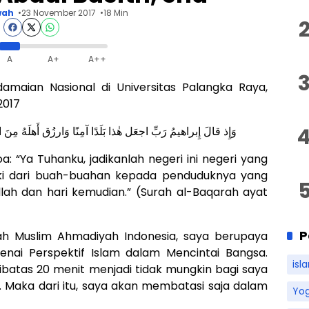
wah
23 November 2017
18 Min
A
A+
A++
maian Nasional di Universitas Palangka Raya,
2017
وَإِذ قالَ إِبراهيمُ رَبِّ اجعَل هٰذا بَلَدًا آمِنًا وَارزُق أَهلَهُ مِنَ ا
a: “Ya Tuhanku, jadikanlah negeri ini negeri yang
eki dari buah-buahan kepada penduduknya yang
ah dan hari kemudian.” (Surah al-Baqarah ayat
P
 Muslim Ahmadiyah Indonesia, saya berupaya
nai Perspektif Islam dalam Mencintai Bangsa.
isl
ibatas 20 menit menjadi tidak mungkin bagi saya
 Maka dari itu, saya akan membatasi saja dalam
Yo