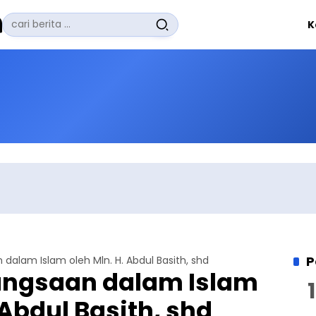
Pencarian
K
untuk:
#
Zuhairi Misrawi
#
Zoom
#
Zero Waste
#
Zaki Firdaus
#
Zafrullah Ahmad Pontoh
No Recent Searches Yet.
P
dalam Islam oleh Mln. H. Abdul Basith, shd
angsaan dalam Islam
 Abdul Basith, shd