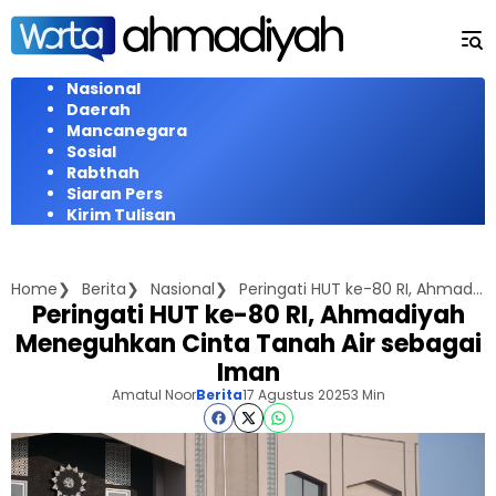
Langsung
ke
konten
Nasional
Daerah
Mancanegara
Sosial
Rabthah
Siaran Pers
Kirim Tulisan
Home
Berita
Nasional
Peringati HUT ke-80 RI, Ahmadiyah Meneguhkan Cinta Tanah Air sebagai Iman
Peringati HUT ke-80 RI, Ahmadiyah
Meneguhkan Cinta Tanah Air sebagai
Iman
Amatul Noor
Berita
17 Agustus 2025
3 Min