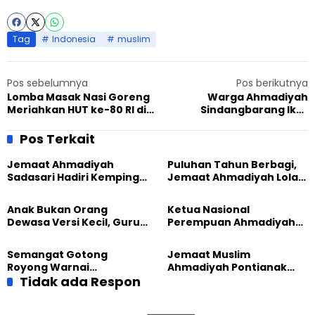
Tag
Indonesia
muslim
Pos sebelumnya
Pos berikutnya
Lomba Masak Nasi Goreng
Warga Ahmadiyah
Meriahkan HUT ke-80 RI di
Sindangbarang Ikut
Masjid Al Hidayah
Terlibat Clean The City,
Kebayoran Lama
Singkirkan Sampah Alun-
Pos Terkait
Alun Bogor
Jemaat Ahmadiyah
Puluhan Tahun Berbagi,
Sadasari Hadiri Kemping
Jemaat Ahmadiyah Lolak
Pemuda Lintas Agama di
Kembali Salurkan
Majalengka
Sembako kepada Warga
Anak Bukan Orang
Ketua Nasional
Dewasa Versi Kecil, Guru
Perempuan Ahmadiyah
Besar UT Kenalkan Model
Indonesia Raih Gelar Guru
Pendidikan BERLIAN
Besar Universitas
Semangat Gotong
Jemaat Muslim
Terbuka
Royong Warnai
Ahmadiyah Pontianak
Pembangunan Kembali
Tidak ada Respon
dan Gereja Katedral
Masjid di Jemaat
Perkuat Kolaborasi Sosial
Ahmadiyah Sukapura