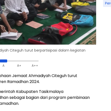
Pe
yah Citeguh turut berpartisipasi dalam kegiatan
A
A+
A++
ubhaan Jemaat Ahmadiyah Citeguh turut
tren Ramadhan 2024.
Pemerintah Kabupaten Tasikmalaya
han sebagai bagian dari program pembinaan
 Ramadhan.