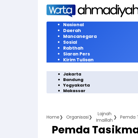
Langsung
ke
konten
Nasional
Daerah
Mancanegara
Sosial
Rabthah
Siaran Pers
Kirim Tulisan
Jakarta
Bandung
Yogyakarta
Makassar
Lajnah
Home
Organisasi
Imaillah
Pemda Tasikmal