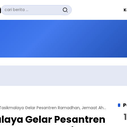
Pencarian
K
untuk:
#
Zuhairi Misrawi
#
Zoom
#
Zero Waste
#
Zaki Firdaus
#
Zafrullah Ahmad Pontoh
No Recent Searches Yet.
P
Pemda Tasikmalaya Gelar Pesantren Ramadhan, Jemaat Ahmadiyah Citeguh Tasikmalaya Ikut Serta
aya Gelar Pesantren