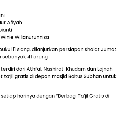
ani
ur Afiyah
sianti
Winie Wilianurunnisa
ukul 11 siang, dilanjutkan persiapan shalat Jumat.
a sebanyak 41 orang.
terdiri dari Athfal, Nashirat, Khudam dan Lajnah
a’jil gratis di depan masjid Baitus Subhan untuk
tiap harinya dengan “Berbagi Ta’jil Gratis di