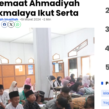
Jemaat Ahmadiyah
kmalaya Ikut Serta
ah Imaillah
19 Maret 2024
2 Min
P
isl
Yo