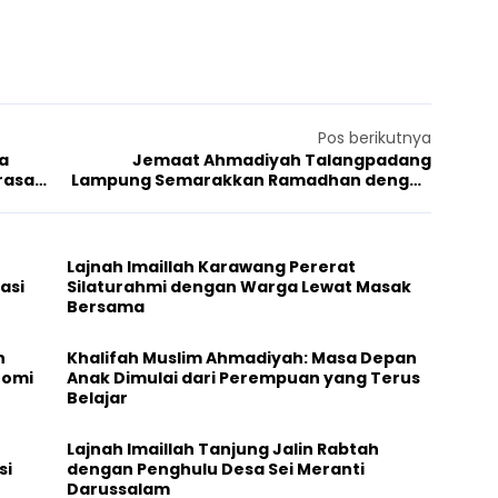
Pos berikutnya
a
Jemaat Ahmadiyah Talangpadang
rasa
Lampung Semarakkan Ramadhan dengan
Berbagi Takjil
Lajnah Imaillah Karawang Pererat
asi
Silaturahmi dengan Warga Lewat Masak
Bersama
n
Khalifah Muslim Ahmadiyah: Masa Depan
nomi
Anak Dimulai dari Perempuan yang Terus
Belajar
Lajnah Imaillah Tanjung Jalin Rabtah
si
dengan Penghulu Desa Sei Meranti
Darussalam