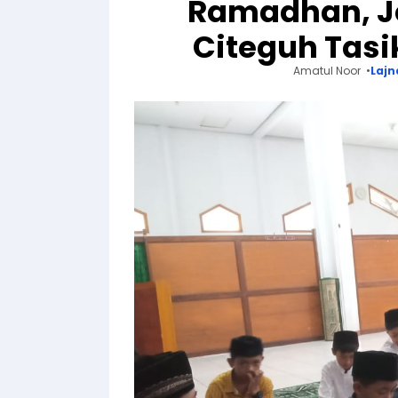
Ramadhan, 
Citeguh Tasi
Amatul Noor
Lajn