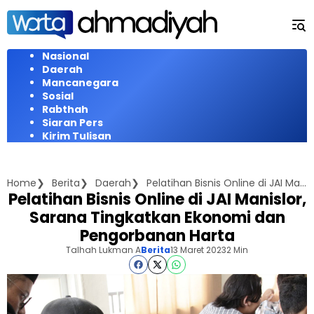
Langsung
ke
konten
Nasional
Daerah
Mancanegara
Sosial
Rabthah
Siaran Pers
Kirim Tulisan
Home
Berita
Daerah
Pelatihan Bisnis Online di JAI Manislor, Sarana Tingkatkan Ekonomi dan Pengorbanan Harta
Pelatihan Bisnis Online di JAI Manislor,
Sarana Tingkatkan Ekonomi dan
Pengorbanan Harta
Talhah Lukman A
Berita
13 Maret 2023
2 Min