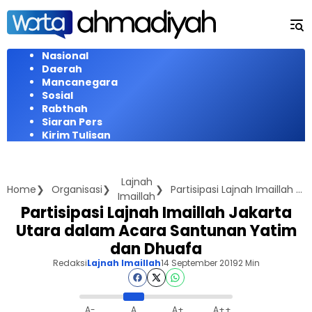
Langsung
ke
konten
Nasional
Daerah
Mancanegara
Sosial
Rabthah
Siaran Pers
Kirim Tulisan
Lajnah
Home
Organisasi
Partisipasi Lajnah Imaillah Jakarta Utara dalam Acara Santunan Yatim dan Dhuafa
Imaillah
Partisipasi Lajnah Imaillah Jakarta
Utara dalam Acara Santunan Yatim
dan Dhuafa
Redaksi
Lajnah Imaillah
14 September 2019
2 Min
A-
A
A+
A++