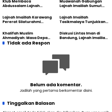
Klub Membaca
Muawanah Gabungan
Abdussalam Lajnah
Lajnah Imaillah Sumut
Imaillah Tanjung Medan
Hadirkan Olahraga
Gelar Diskusi dan
hingga Edukasi Tangani
Lajnah Imaillah Karawang
Lajnah Imaillah
Tadabbur Alam
Sampah
Pererat Silaturahmi
Tasikmalaya Tunjukkan
dengan Warga Lewat
Kiprah KSU Kusumawangi
Masak Bersama
Bangun Ekonomi
Khalifah Muslim
Diskusi Lintas Iman di
Keluarga
Ahmadiyah: Masa Depan
Bandung, Lajnah Imaillah
Anak Dimulai dari
Tidak ada Respon
Tekankan Pentingnya
Perempuan yang Terus
Resiliensi
Belajar
Belum ada komentar.
Jadilah yang pertama berkomentar disini.
Tinggalkan Balasan