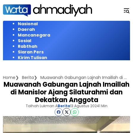
Langsung
ke
konten
Nasional
Daerah
Mancanegara
Sosial
Rabthah
Siaran Pers
Kirim Tulisan
Home
Berita
Muawanah Gabungan Lajnah Imaillah di Manislor Ajang Silaturahmi dan Dekatkan Anggota
Muawanah Gabungan Lajnah Imaillah
di Manislor Ajang Silaturahmi dan
Dekatkan Anggota
Talhah Lukman A
Berita
13 Agustus 2024
1 Min