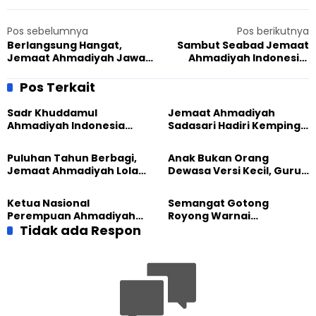
Pos sebelumnya
Pos berikutnya
Berlangsung Hangat,
Sambut Seabad Jemaat
Jemaat Ahmadiyah Jawa
Ahmadiyah Indonesia,
Timur bertamu ke
Lajnah Imaillah Bekasi Raya
Universitas Islam Negeri
Gelar Pertemuan dan
Pos Terkait
Sayyid Ali Rahmatullah
Porda
Sadr Khuddamul
Jemaat Ahmadiyah
Ahmadiyah Indonesia
Sadasari Hadiri Kemping
Dorong Kolaborasi
Pemuda Lintas Agama di
Pendidikan bersama
Majalengka
Puluhan Tahun Berbagi,
Anak Bukan Orang
UNUSIA
Jemaat Ahmadiyah Lolak
Dewasa Versi Kecil, Guru
Kembali Salurkan
Besar UT Kenalkan Model
Sembako kepada Warga
Pendidikan BERLIAN
Ketua Nasional
Semangat Gotong
Perempuan Ahmadiyah
Royong Warnai
Indonesia Raih Gelar Guru
Tidak ada Respon
Pembangunan Kembali
Besar Universitas
Masjid di Jemaat
Terbuka
Ahmadiyah Sukapura